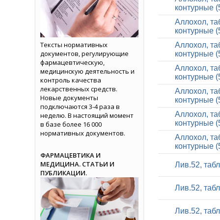
контурные (
Аллохол, та
контурные (
Тексты нормативных
Аллохол, та
документов, регулирующие
контурные (
фармацевтическую,
Аллохол, та
медицинскую деятельность и
контурные (
контроль качества
лекарственных средств.
Аллохол, та
Новые документы
контурные (
подключаются 3-4 раза в
Аллохол, та
неделю. В настоящий момент
контурные (
в базе более 16 000
нормативных документов.
Аллохол, та
контурные (
ФАРМАЦЕВТИКА И
МЕДИЦИНА. СТАТЬИ И
Лив.52, таб
ПУБЛИКАЦИИ.
Лив.52, таб
Лив.52, таб