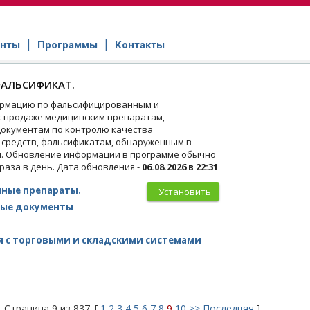
нты
Программы
Контакты
АЛЬСИФИКАТ.
рмацию по фальсифицированным и
 продаже медицинским препаратам,
окументам по контролю качества
 средств, фальсификатам, обнаруженным в
и. Обновление информации в программе обычно
 раза в день. Дата обновления -
06.08.2026 в 22:31
ные препараты.
Установить
ые документы
 с торговыми и складскими системами
Страница 9 из 837. [
1
2
3
4
5
6
7
8
9
10
>>
Последняя
]