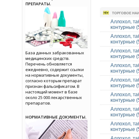
ПРЕПАРАТЫ.
ТОРГОВОЕ НА
Аллохол, та
контурные (
Аллохол, та
контурные (
Аллохол, та
База данных забракованных
контурные (
медицинских средств.
Перечень обновляется
Аллохол, та
ежедневно, содержит ссылки
контурные (
на нормативные документы,
Аллохол, та
согласно которым препарат
контурные (
признан фальсификатом. В
настоящий момент в базе
Аллохол, та
около 25 000 лекарственных
контурные (
препаратов.
Аллохол, та
контурные (
НОРМАТИВНЫЕ ДОКУМЕНТЫ.
Аллохол, та
контурные (
Аллохол, та