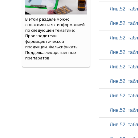
Лив.52, таб
В этом разделе можно
Лив.52, таб
ознакомиться с информацией
по следующей тематике:
Производители
Лив.52, таб
фармацевтической
продукции. Фальсификаты.
Подделка лекарственных
Лив.52, таб
препаратов.
Лив.52, таб
Лив.52, таб
Лив.52, таб
Лив.52, таб
Лив.52, таб