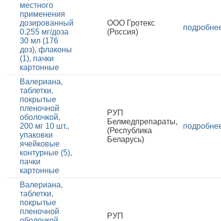
местного
применения
дозированный
ООО Гротекс
подробне
0.255 мг/доза
(Россия)
30 мл (176
доз), флаконы
(1), пачки
картонные
Валериана,
таблетки,
покрытые
пленочной
РУП
оболочкой,
Белмедпрепараты,
200 мг 10 шт.,
подробне
(Республика
упаковки
Беларусь)
ячейковые
контурные (5),
пачки
картонные
Валериана,
таблетки,
покрытые
пленочной
РУП
оболочкой,