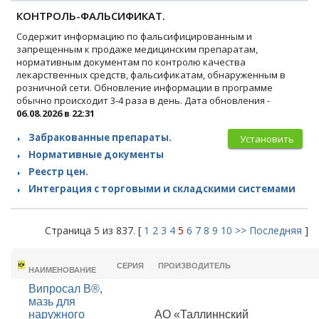
КОНТРОЛЬ-ФАЛЬСИФИКАТ.
Содержит информацию по фальсифицированным и
запрещенным к продаже медицинским препаратам,
нормативным документам по контролю качества
лекарственных средств, фальсификатам, обнаруженным в
розничной сети. Обновление информации в программе
обычно происходит 3-4 раза в день. Дата обновления -
06.08.2026 в 22:31
Забракованные препараты.
Установить
Нормативные документы
Реестр цен.
Интеграция с торговыми и складскими системами
Страница 5 из 837. [
1
2
3
4
5
6
7
8
9
10
>>
Последняя
]
ТОРГОВОЕ
СЕРИЯ
ПРОИЗВОДИТЕЛЬ
НАИМЕНОВАНИЕ
Випросал В®,
мазь для
наружного
АО «Таллиннский