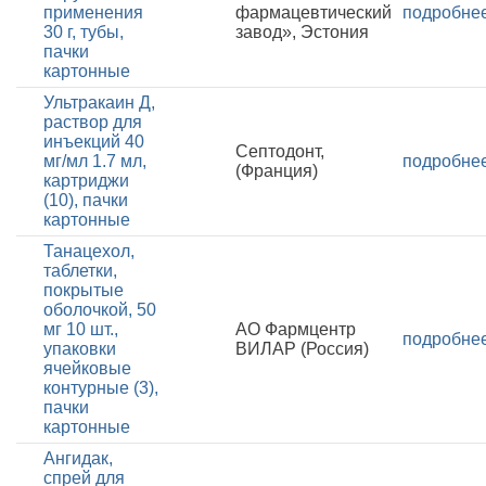
применения
фармацевтический
подробне
30 г, тубы,
завод», Эстония
пачки
картонные
Ультракаин Д,
раствор для
инъекций 40
Септодонт,
мг/мл 1.7 мл,
подробне
(Франция)
картриджи
(10), пачки
картонные
Танацехол,
таблетки,
покрытые
оболочкой, 50
мг 10 шт.,
АО Фармцентр
подробне
упаковки
ВИЛАР (Россия)
ячейковые
контурные (3),
пачки
картонные
Ангидак,
спрей для