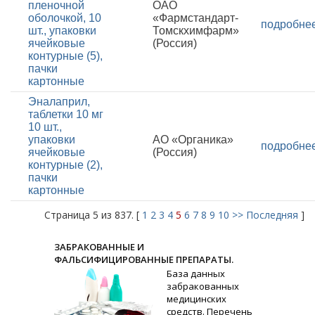
пленочной
ОАО
оболочкой, 10
«Фармстандарт-
подробне
шт., упаковки
Томскхимфарм»
ячейковые
(Россия)
контурные (5),
пачки
картонные
Эналаприл,
таблетки 10 мг
10 шт.,
упаковки
АО «Органика»
подробне
ячейковые
(Россия)
контурные (2),
пачки
картонные
Страница 5 из 837. [
1
2
3
4
5
6
7
8
9
10
>>
Последняя
]
ЗАБРАКОВАННЫЕ И
ФАЛЬСИФИЦИРОВАННЫЕ ПРЕПАРАТЫ.
База данных
забракованных
медицинских
средств. Перечень