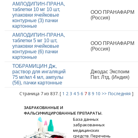
АМЛОДИПИН-ПРАНА,
таблетки 10 мг 10 шт,
ООО ПРАНАФАРМ
упаковки ячейковые
(Россия)
контурные (3) пачки
картонные
АМЛОДИПИН-ПРАНА,
таблетки 5 мг 10 шт,
ООО ПРАНАФАРМ
упаковки ячейковые
(Россия)
контурные (6) пачки
картонные
ТОБРАМИЦИН Дж,
раствор для ингаляций
Джодас Экспоим
75 мг/мл 4 мл, ампулы
Пвт. Лтд. (Индия)
(56), пачки картонные
Страница 7 из 837. [
1
2
3
4
5
6
7
8
9
10
>>
Последняя
]
ЗАБРАКОВАННЫЕ И
ФАЛЬСИФИЦИРОВАННЫЕ ПРЕПАРАТЫ.
База данных
забракованных
медицинских
средств. Перечень