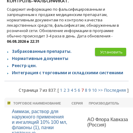
КОНТРОЛЬ-ФАЛЬСИФИКАТ.
Содержит информацию по фальсифицированным и
запрещенным к продаже медицинским препаратам,
нормативным документам по контролю качества
лекарственных средств, фальсификатам, обнаруженным в
розничной сети. Обновление информации в программе
обычно происходит 3-4 раза в день. Дата обновления -
06.08.2026 в 22:31
Забракованные препараты.
Установить
Нормативные документы
Реестр цен.
Интеграция с торговыми и складскими системами
Страница 7 из 837. [
1
2
3
4
5
6
7
8
9
10
>>
Последняя
]
ТОРГОВОЕ НАИМЕНОВАНИЕ
СЕРИЯ
ПРОИЗВОДИТЕЛЬ
Аммиак, раствор для
наружного применения
АО Флора Кавказа
и ингаляций 10% 100 мл,
(Россия)
флаконы (1), пачки
картонные