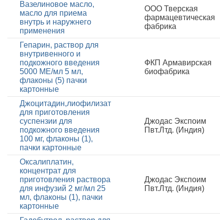
Вазелиновое масло,
ООО Тверская
масло для приема
фармацевтическая
внутрь и наружнего
фабрика
применения
Гепарин, раствор для
внутривенного и
подкожного введения
ФКП Армавирская
5000 МЕ/мл 5 мл,
биофабрика
флаконы (5) пачки
картонные
Джоцитадин,лиофилизат
для приготовления
суспензии для
Джодас Экспоим
подкожного введения
Пвт.Лтд. (Индия)
100 мг, флаконы (1),
пачки картонные
Оксалиплатин,
концентрат для
приготовления раствора
Джодас Экспоим
для инфузий 2 мг/мл 25
Пвт.Лтд. (Индия)
мл, флаконы (1), пачки
картонные