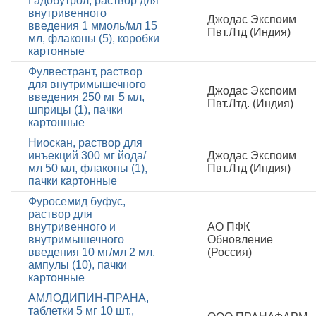
Гадобутрол, раствор для
внутривенного
Джодас Экспоим
введения 1 ммоль/мл 15
Пвт.Лтд (Индия)
мл, флаконы (5), коробки
картонные
Фулвестрант, раствор
для внутримышечного
Джодас Экспоим
введения 250 мг 5 мл,
Пвт.Лтд. (Индия)
шприцы (1), пачки
картонные
Ниоскан, раствор для
инъекций 300 мг йода/
Джодас Экспоим
мл 50 мл, флаконы (1),
Пвт.Лтд (Индия)
пачки картонные
Фуросемид буфус,
раствор для
внутривенного и
АО ПФК
внутримышечного
Обновление
введения 10 мг/мл 2 мл,
(Россия)
ампулы (10), пачки
картонные
АМЛОДИПИН-ПРАНА,
таблетки 5 мг 10 шт.,