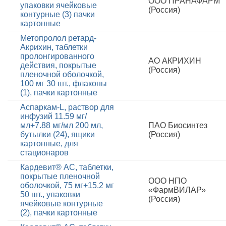
ООО ПРАНАФАРМ
упаковки ячейковые
(Россия)
контурные (3) пачки
картонные
Метопролол ретард-
Акрихин, таблетки
пролонгированного
АО АКРИХИН
действия, покрытые
(Россия)
пленочной оболочкой,
100 мг 30 шт., флаконы
(1), пачки картонные
Аспаркам-L, раствор для
инфузий 11.59 мг/
мл+7.88 мг/мл 200 мл,
ПАО Биосинтез
бутылки (24), ящики
(Россия)
картонные, для
стационаров
Кардевит® АС, таблетки,
покрытые пленочной
ООО НПО
оболочкой, 75 мг+15.2 мг
«ФармВИЛАР»
50 шт., упаковки
(Россия)
ячейковые контурные
(2), пачки картонные