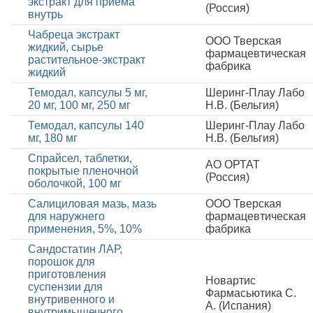
экстракт для приема
(Россия)
внутрь
Чабреца экстракт
ООО Тверская
жидкий, сырье
фармацевтическая
растительное-экстракт
фабрика
жидкий
Темодал, капсулы 5 мг,
Шеринг-Плау Лабо
20 мг, 100 мг, 250 мг
Н.В. (Бельгия)
Темодал, капсулы 140
Шеринг-Плау Лабо
мг, 180 мг
Н.В. (Бельгия)
Спрайсел, таблетки,
АО ОРТАТ
покрытые пленочной
(Россия)
оболочкой, 100 мг
Салициловая мазь, мазь
ООО Тверская
для наружнего
фармацевтическая
применения, 5%, 10%
фабрика
Сандостатин ЛАР,
порошок для
приготовления
Новартис
суспензии для
Фармасьютика С.
внутривенного и
А. (Испания)
внутримышечного