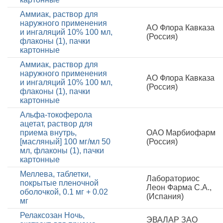
Аммиак, раствор для
наружного применения
АО Флора Кавказа
и ингаляций 10% 100 мл,
(Россия)
флаконы (1), пачки
картонные
Аммиак, раствор для
наружного применения
АО Флора Кавказа
и ингаляций 10% 100 мл,
(Россия)
флаконы (1), пачки
картонные
Альфа-токоферола
ацетат, раствор для
приема внутрь,
ОАО Марбиофарм
[масляный] 100 мг/мл 50
(Россия)
мл, флаконы (1), пачки
картонные
Меллева, таблетки,
Лабораториос
покрытые пленочной
Леон Фарма С.А.,
оболочкой, 0.1 мг + 0.02
(Испания)
мг
Релаксозан Ночь,
ЭВАЛАР ЗАО