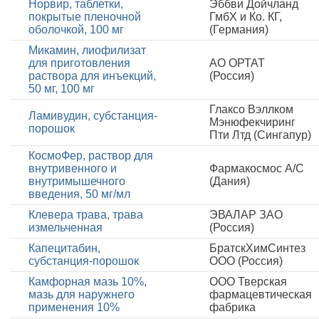
Норвир, таблетки,
Эббви Дойчланд
покрытые пленочной
ГмбХ и Ко. КГ,
оболочкой, 100 мг
(Германия)
Микамин, лиофилизат
для приготовления
АО ОРТАТ
раствора для инъекций,
(Россия)
50 мг, 100 мг
Глаксо Вэллком
Ламивудин, субстанция-
Мэнюфекчиринг
порошок
Пти Лтд (Сингапур)
КосмоФер, раствор для
внутривенного и
Фармакосмос А/С
внутримышечного
(Дания)
введения, 50 мг/мл
Клевера трава, трава
ЭВАЛАР ЗАО
измельченная
(Россия)
Капецитабин,
БратскХимСинтез
субстанция-порошок
ООО (Россия)
Камфорная мазь 10%,
ООО Тверская
мазь для наружнего
фармацевтическая
применения 10%
фабрика