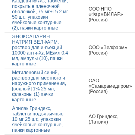
Кардевит® АС, таблетки,
покрытые пленочной
ООО НПО
оболочкой, 75 мг+15.2 мг
«ФармВИЛАР»
50 шт., упаковки
(Россия)
ячейковые контурные
(2), пачки картонные
ЭНОКСАПАРИН
НАТРИЯ ВЕЛФАРМ,
раствор для инъекций
ООО «Велфарм»
10000 анти-Ха МЕ/мл 0.4
(Россия)
мл, ампулы (10), пачки
картонные
Метиленовый синий,
раствор для местного и
ОАО
наружного применения,
«Самарамедпром»
[водный] 1% 25 мл,
(Россия)
флаконы (1) пачки
картонные
Апилак Гриндекс,
таблетки подъязычные
АО Гриндекс,
10 мг 25 шт., упаковки
(Латвия)
ячейковые контурные,
пачки картонные