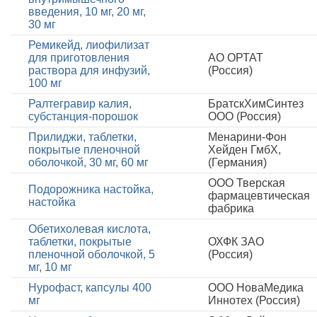
введения, 10 мг, 20 мг,
30 мг
Ремикейд, лиофилизат
для приготовления
АО ОРТАТ
раствора для инфузий,
(Россия)
100 мг
Ралтегравир калия,
БратскХимСинтез
субстанция-порошок
ООО (Россия)
Прилиджи, таблетки,
Менарини-Фон
покрытые пленочной
Хейден ГмбХ,
оболочкой, 30 мг, 60 мг
(Германия)
ООО Тверская
Подорожника настойка,
фармацевтическая
настойка
фабрика
Обетихолевая кислота,
таблетки, покрытые
ОХФК ЗАО
пленочной оболочкой, 5
(Россия)
мг, 10 мг
Нурофаст, капсулы 400
ООО НоваМедика
мг
Иннотех (Россия)