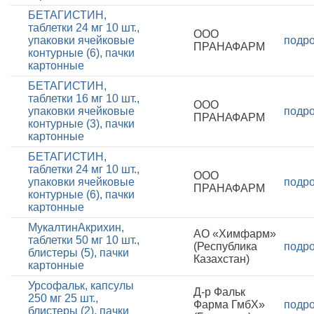
БЕТАГИСТИН,
таблетки 24 мг 10 шт.,
ООО
упаковки ячейковые
подр
ПРАНАФАРМ
контурные (6), пачки
картонные
БЕТАГИСТИН,
таблетки 16 мг 10 шт.,
ООО
упаковки ячейковые
подр
ПРАНАФАРМ
контурные (3), пачки
картонные
БЕТАГИСТИН,
таблетки 24 мг 10 шт.,
ООО
упаковки ячейковые
подр
ПРАНАФАРМ
контурные (6), пачки
картонные
МукалтинАкрихин,
АО «Химфарм»
таблетки 50 мг 10 шт.,
(Республика
подр
блистеры (5), пачки
Казахстан)
картонные
Урсофальк, капсулы
Д-р Фальк
250 мг 25 шт.,
Фарма ГмбХ»
подр
блистеры (2), пачки