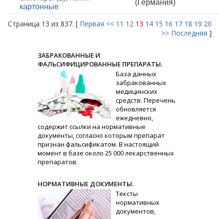
(Германия)
картонные
Страница 13 из 837. [
Первая
<<
11
12
13
14
15
16
17
18
19
20
>>
Последняя
]
ЗАБРАКОВАННЫЕ И
ФАЛЬСИФИЦИРОВАННЫЕ ПРЕПАРАТЫ.
База данных
забракованных
медицинских
средств. Перечень
обновляется
ежедневно,
содержит ссылки на нормативные
документы, согласно которым препарат
признан фальсификатом. В настоящий
момент в базе около 25 000 лекарственных
препаратов.
НОРМАТИВНЫЕ ДОКУМЕНТЫ.
Тексты
нормативных
документов,