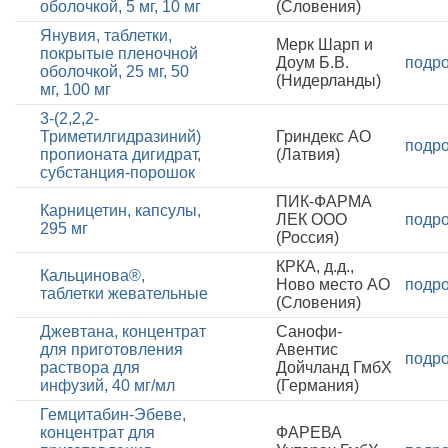
оболочкой, 5 мг, 10 мг
(Словения)
Янувия, таблетки,
Мерк Шарп и
покрытые пленочной
Доум Б.В.
подр
оболочкой, 25 мг, 50
(Нидерланды)
мг, 100 мг
3-(2,2,2-
Триметилгидразиний)
Гриндекс АО
подр
пропионата дигидрат,
(Латвия)
субстанция-порошок
ПИК-ФАРМА
Карницетин, капсулы,
ЛЕК ООО
подр
295 мг
(Россия)
КРКА, д.д.,
Кальцинова®,
Ново место АО
подр
таблетки жевательные
(Словения)
Джевтана, концентрат
Санофи-
для приготовления
Авентис
подр
раствора для
Дойчланд ГмбХ
инфузий, 40 мг/мл
(Германия)
Гемцитабин-Эбеве,
концентрат для
ФАРЕВА