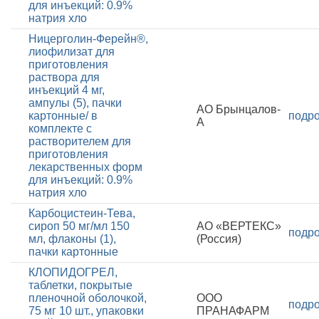
для инъекций: 0.9%
натрия хло
Ницерголин-Ферейн®,
лиофилизат для
приготовления
раствора для
инъекций 4 мг,
ампулы (5), пачки
АО Брынцалов-
картонные/ в
подр
А
комплекте с
растворителем для
приготовления
лекарственных форм
для инъекций: 0.9%
натрия хло
Карбоцистеин-Тева,
сироп 50 мг/мл 150
АО «ВЕРТЕКС»
подр
мл, флаконы (1),
(Россия)
пачки картонные
КЛОПИДОГРЕЛ,
таблетки, покрытые
пленочной оболочкой,
ООО
подр
75 мг 10 шт., упаковки
ПРАНАФАРМ