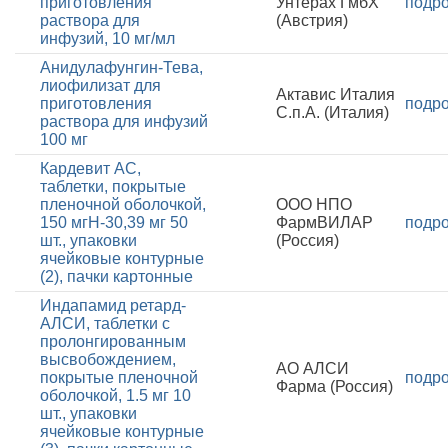
приготовления
Унтерах ГмбХ
подр
раствора для
(Австрия)
инфузий, 10 мг/мл
Анидулафунгин-Тева,
лиофилизат для
Актавис Италия
приготовления
подр
С.п.А. (Италия)
раствора для инфузий
100 мг
Кардевит АС,
таблетки, покрытые
пленочной оболочкой,
ООО НПО
150 мгН-30,39 мг 50
ФармВИЛАР
подр
шт., упаковки
(Россия)
ячейковые контурные
(2), пачки картонные
Индапамид ретард-
АЛСИ, таблетки с
пролонгированным
высвобождением,
АО АЛСИ
покрытые пленочной
подр
Фарма (Россия)
оболочкой, 1.5 мг 10
шт., упаковки
ячейковые контурные