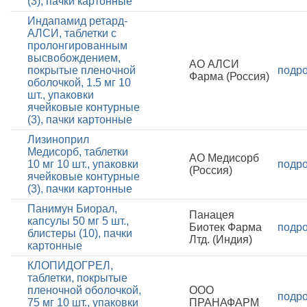
(3), пачки картонные
Индапамид ретард-
АЛСИ, таблетки с
пролонгированным
высвобождением,
АО АЛСИ
покрытые пленочной
подр
Фарма (Россия)
оболочкой, 1.5 мг 10
шт., упаковки
ячейковые контурные
(3), пачки картонные
Лизиноприл
Медисорб, таблетки
АО Медисорб
10 мг 10 шт., упаковки
подр
(Россия)
ячейковые контурные
(3), пачки картонные
Панимун Биорал,
Панацея
капсулы 50 мг 5 шт.,
Биотек Фарма
подр
блистеры (10), пачки
Лтд. (Индия)
картонные
КЛОПИДОГРЕЛ,
таблетки, покрытые
пленочной оболочкой,
ООО
подр
75 мг 10 шт., упаковки
ПРАНАФАРМ