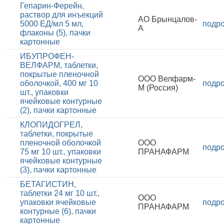
Гепарин-Ферейн,
раствор для инъекций
АО Брынцалов-
5000 ЕД/мл 5 мл,
подр
А
флаконы (5), пачки
картонные
ИБУПРОФЕН-
ВЕЛФАРМ, таблетки,
покрытые пленочной
ООО Велфарм-
оболочкой, 400 мг 10
подр
М (Россия)
шт., упаковки
ячейковые контурные
(2), пачки картонные
КЛОПИДОГРЕЛ,
таблетки, покрытые
пленочной оболочкой
ООО
подр
75 мг 10 шт., упаковки
ПРАНАФАРМ
ячейковые контурные
(3), пачки картонные
БЕТАГИСТИН,
таблетки 24 мг 10 шт.,
ООО
упаковки ячейковые
подр
ПРАНАФАРМ
контурные (6), пачки
картонные