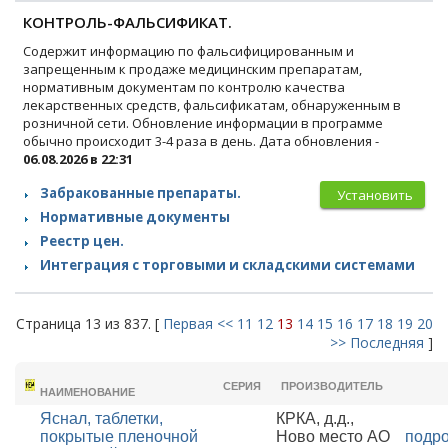
КОНТРОЛЬ-ФАЛЬСИФИКАТ.
Содержит информацию по фальсифицированным и
запрещенным к продаже медицинским препаратам,
нормативным документам по контролю качества
лекарственных средств, фальсификатам, обнаруженным в
розничной сети. Обновление информации в программе
обычно происходит 3-4 раза в день. Дата обновления -
06.08.2026 в 22:31
Забракованные препараты.
Установить
Нормативные документы
Реестр цен.
Интеграция с торговыми и складскими системами
Страница 13 из 837. [
Первая
<<
11
12
13
14
15
16
17
18
19
20
>>
Последняя
]
ТОРГОВОЕ
СЕРИЯ
ПРОИЗВОДИТЕЛЬ
НАИМЕНОВАНИЕ
Яснал, таблетки,
КРКА, д.д.,
покрытые пленочной
Ново место АО
подр