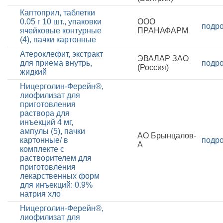
Каптоприл, таблетки
0.05 г 10 шт., упаковки
ООО
подр
ячейковые контурные
ПРАНАФАРМ
(4), пачки картонные
Атероклефит, экстракт
ЭВАЛАР ЗАО
для приема внутрь,
подр
(Россия)
жидкий
Ницерголин-Ферейн®,
лиофилизат для
приготовления
раствора для
инъекций 4 мг,
ампулы (5), пачки
АО Брынцалов-
картонные/ в
подр
А
комплекте с
растворителем для
приготовления
лекарственных форм
для инъекций: 0.9%
натрия хло
Ницерголин-Ферейн®,
лиофилизат для