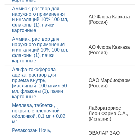
Аммиак, раствор для
наружного применения
АО Флора Кавказа
и ингаляций 10% 100 мл,
(Россия)
флаконы (1), пачки
картонные
Аммиак, раствор для
наружного применения
АО Флора Кавказа
и ингаляций 10% 100 мл,
(Россия)
флаконы (1), пачки
картонные
Альфа-токоферола
ацетат, раствор для
приема внутрь,
ОАО Марбиофарм
[масляный] 100 мг/мл 50
(Россия)
мл, флаконы (1), пачки
картонные
Меллева, таблетки,
Лабораториос
покрытые пленочной
Леон Фарма С.А.,
оболочкой, 0.1 мг + 0.02
(Испания)
мг
Релаксозан Ночь,
ЭВАЛАР ЗАО