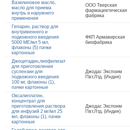
Вазелиновое масло,
ООО Тверская
масло для приема
фармацевтическая
внутрь и наружнего
фабрика
применения
Гепарин, раствор для
внутривенного и
подкожного введения
ФКП Армавирская
5000 МЕ/мл 5 мл,
биофабрика
флаконы (5) пачки
картонные
Джоцитадин,лиофилизат
для приготовления
суспензии для
Джодас Экспоим
подкожного введения
Пвт.Лтд. (Индия)
100 мг, флаконы (1),
пачки картонные
Оксалиплатин,
концентрат для
приготовления раствора
Джодас Экспоим
для инфузий 2 мг/мл 25
Пвт.Лтд. (Индия)
мл, флаконы (1), пачки
картонные