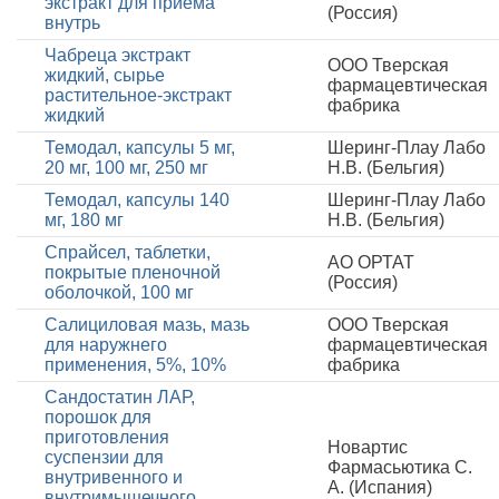
экстракт для приема
(Россия)
внутрь
Чабреца экстракт
ООО Тверская
жидкий, сырье
фармацевтическая
растительное-экстракт
фабрика
жидкий
Темодал, капсулы 5 мг,
Шеринг-Плау Лабо
20 мг, 100 мг, 250 мг
Н.В. (Бельгия)
Темодал, капсулы 140
Шеринг-Плау Лабо
мг, 180 мг
Н.В. (Бельгия)
Спрайсел, таблетки,
АО ОРТАТ
покрытые пленочной
(Россия)
оболочкой, 100 мг
Салициловая мазь, мазь
ООО Тверская
для наружнего
фармацевтическая
применения, 5%, 10%
фабрика
Сандостатин ЛАР,
порошок для
приготовления
Новартис
суспензии для
Фармасьютика С.
внутривенного и
А. (Испания)
внутримышечного