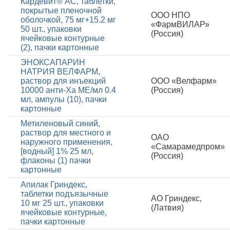
Кардевит® АС, таблетки,
покрытые пленочной
ООО НПО
оболочкой, 75 мг+15.2 мг
«ФармВИЛАР»
50 шт., упаковки
(Россия)
ячейковые контурные
(2), пачки картонные
ЭНОКСАПАРИН
НАТРИЯ ВЕЛФАРМ,
раствор для инъекций
ООО «Велфарм»
10000 анти-Ха МЕ/мл 0.4
(Россия)
мл, ампулы (10), пачки
картонные
Метиленовый синий,
раствор для местного и
ОАО
наружного применения,
«Самарамедпром»
[водный] 1% 25 мл,
(Россия)
флаконы (1) пачки
картонные
Апилак Гриндекс,
таблетки подъязычные
АО Гриндекс,
10 мг 25 шт., упаковки
(Латвия)
ячейковые контурные,
пачки картонные