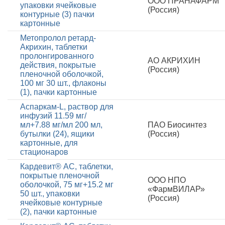
ООО ПРАНАФАРМ
упаковки ячейковые
(Россия)
контурные (3) пачки
картонные
Метопролол ретард-
Акрихин, таблетки
пролонгированного
АО АКРИХИН
действия, покрытые
(Россия)
пленочной оболочкой,
100 мг 30 шт., флаконы
(1), пачки картонные
Аспаркам-L, раствор для
инфузий 11.59 мг/
мл+7.88 мг/мл 200 мл,
ПАО Биосинтез
бутылки (24), ящики
(Россия)
картонные, для
стационаров
Кардевит® АС, таблетки,
покрытые пленочной
ООО НПО
оболочкой, 75 мг+15.2 мг
«ФармВИЛАР»
50 шт., упаковки
(Россия)
ячейковые контурные
(2), пачки картонные