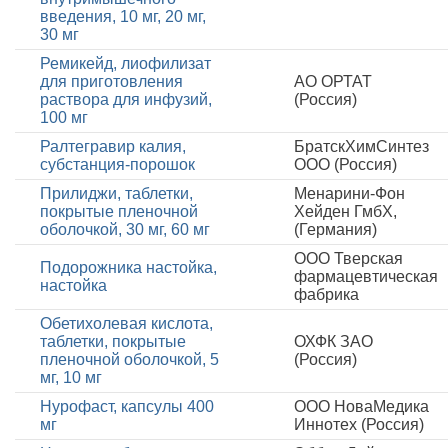
введения, 10 мг, 20 мг,
30 мг
Ремикейд, лиофилизат
для приготовления
АО ОРТАТ
раствора для инфузий,
(Россия)
100 мг
Ралтегравир калия,
БратскХимСинтез
субстанция-порошок
ООО (Россия)
Прилиджи, таблетки,
Менарини-Фон
покрытые пленочной
Хейден ГмбХ,
оболочкой, 30 мг, 60 мг
(Германия)
ООО Тверская
Подорожника настойка,
фармацевтическая
настойка
фабрика
Обетихолевая кислота,
таблетки, покрытые
ОХФК ЗАО
пленочной оболочкой, 5
(Россия)
мг, 10 мг
Нурофаст, капсулы 400
ООО НоваМедика
мг
Иннотех (Россия)