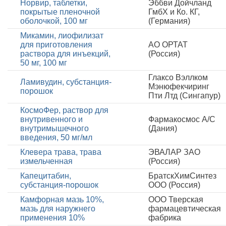
Норвир, таблетки,
Эббви Дойчланд
покрытые пленочной
ГмбХ и Ко. КГ,
оболочкой, 100 мг
(Германия)
Микамин, лиофилизат
для приготовления
АО ОРТАТ
раствора для инъекций,
(Россия)
50 мг, 100 мг
Глаксо Вэллком
Ламивудин, субстанция-
Мэнюфекчиринг
порошок
Пти Лтд (Сингапур)
КосмоФер, раствор для
внутривенного и
Фармакосмос А/С
внутримышечного
(Дания)
введения, 50 мг/мл
Клевера трава, трава
ЭВАЛАР ЗАО
измельченная
(Россия)
Капецитабин,
БратскХимСинтез
субстанция-порошок
ООО (Россия)
Камфорная мазь 10%,
ООО Тверская
мазь для наружнего
фармацевтическая
применения 10%
фабрика