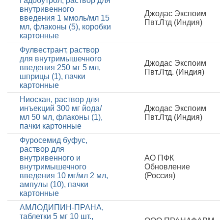
Гадобутрол, раствор для
внутривенного
Джодас Экспоим
введения 1 ммоль/мл 15
Пвт.Лтд (Индия)
мл, флаконы (5), коробки
картонные
Фулвестрант, раствор
для внутримышечного
Джодас Экспоим
введения 250 мг 5 мл,
Пвт.Лтд. (Индия)
шприцы (1), пачки
картонные
Ниоскан, раствор для
инъекций 300 мг йода/
Джодас Экспоим
мл 50 мл, флаконы (1),
Пвт.Лтд (Индия)
пачки картонные
Фуросемид буфус,
раствор для
внутривенного и
АО ПФК
внутримышечного
Обновление
введения 10 мг/мл 2 мл,
(Россия)
ампулы (10), пачки
картонные
АМЛОДИПИН-ПРАНА,
таблетки 5 мг 10 шт.,