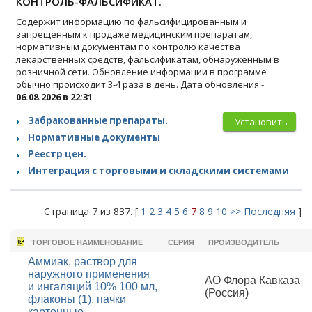
КОНТРОЛЬ-ФАЛЬСИФИКАТ.
Содержит информацию по фальсифицированным и
запрещенным к продаже медицинским препаратам,
нормативным документам по контролю качества
лекарственных средств, фальсификатам, обнаруженным в
розничной сети. Обновление информации в программе
обычно происходит 3-4 раза в день. Дата обновления -
06.08.2026 в 22:31
Забракованные препараты.
Установить
Нормативные документы
Реестр цен.
Интеграция с торговыми и складскими системами
Страница 7 из 837. [
1
2
3
4
5
6
7
8
9
10
>>
Последняя
]
ТОРГОВОЕ НАИМЕНОВАНИЕ
СЕРИЯ
ПРОИЗВОДИТЕЛЬ
Аммиак, раствор для
наружного применения
АО Флора Кавказа
и ингаляций 10% 100 мл,
(Россия)
флаконы (1), пачки
картонные