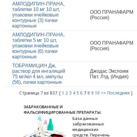
АМЛОДИПИН-ПРАНА,
таблетки 10 мг 10 шт,
ООО ПРАНАФАРМ
упаковки ячейковые
(Россия)
контурные (3) пачки
картонные
АМЛОДИПИН-ПРАНА,
таблетки 5 мг 10 шт,
ООО ПРАНАФАРМ
упаковки ячейковые
(Россия)
контурные (6) пачки
картонные
ТОБРАМИЦИН Дж,
раствор для ингаляций
Джодас Экспоим
75 мг/мл 4 мл, ампулы
Пвт. Лтд. (Индия)
(56), пачки картонные
Страница 7 из 837. [
1
2
3
4
5
6
7
8
9
10
>>
Последняя
]
ЗАБРАКОВАННЫЕ И
ФАЛЬСИФИЦИРОВАННЫЕ ПРЕПАРАТЫ.
База данных
забракованных
медицинских
средств. Перечень