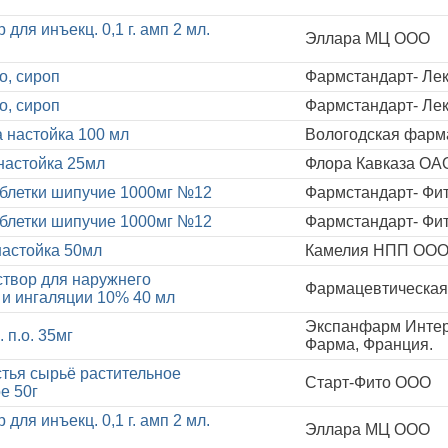
 для инъекц. 0,1 г. амп 2 мл.
Эллара МЦ ООО
о, сироп
Фармстандарт- Ле
о, сироп
Фармстандарт- Ле
 настойка 100 мл
Вологодская фарм
настойка 25мл
Флора Кавказа ОА
аблетки шипучие 1000мг №12
Фармстандарт- Ф
аблетки шипучие 1000мг №12
Фармстандарт- Ф
астойка 50мл
Камелия НПП ОО
твор для наружнего
Фармацевтическая 
и ингаляции 10% 40 мл
Экспанфарм Интер
 п.о. 35мг
Фарма, Франция.
тья сырьё растительное
Старт-Фито ООО
е 50г
 для инъекц. 0,1 г. амп 2 мл.
Эллара МЦ ООО