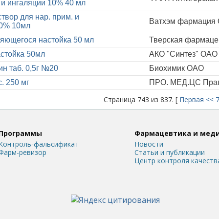
и ингаляции 10% 40 мл
твор для нар. прим. и
Ватхэм фармация
10% 10мл
яющегося настойка 50 мл
Тверская фармаце
стойка 50мл
АКО "Синтез" ОАО
н таб. 0,5г №20
Биохимик ОАО
. 250 мг
ПРО. МЕД.ЦС Прага
Страница 743 из 837. [
Первая
<<
Программы
Фармацевтика и мед
Контроль-фальсификат
Новости
Фарм-ревизор
Статьи и публикации
Центр контроля качеств