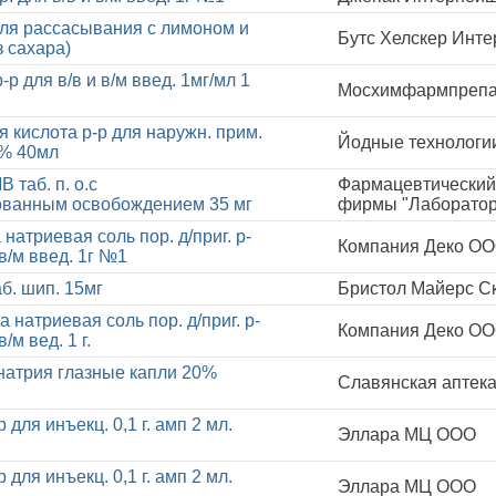
ля рассасывания с лимоном и
Бутс Хелскер Инте
з сахара)
р для в/в и в/м введ. 1мг/мл 1
Мосхимфармпрепар
 кислота р-р для наружн. прим.
Йодные технологи
2% 40мл
 таб. п. о.с
Фармацевтический
ванным освобождением 35 мг
фирмы "Лаборатор
атриевая соль пор. д/приг. р-
Компания Деко ОО
 в/м введ. 1г №1
б. шип. 15мг
Бристол Майерс Ск
натриевая соль пор. д/приг. р-
Компания Деко О
в/м вед. 1 г.
атрия глазные капли 20%
Славянская аптек
 для инъекц. 0,1 г. амп 2 мл.
Эллара МЦ ООО
 для инъекц. 0,1 г. амп 2 мл.
Эллара МЦ ООО