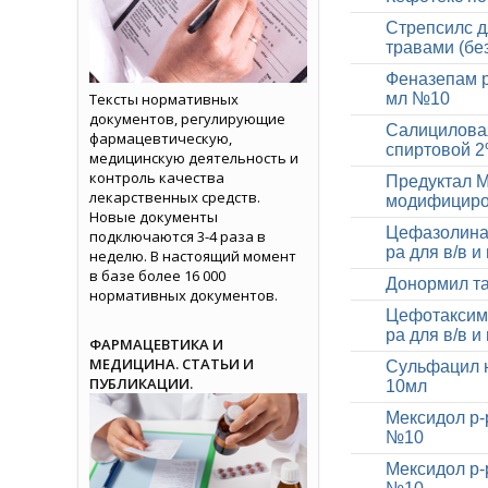
Стрепсилс д
травами (бе
Феназепам р-
Тексты нормативных
мл №10
документов, регулирующие
Салициловая
фармацевтическую,
спиртовой 
медицинскую деятельность и
контроль качества
Предуктал МВ
лекарственных средств.
модифициро
Новые документы
Цефазолина н
подключаются 3-4 раза в
ра для в/в и
неделю. В настоящий момент
в базе более 16 000
Донормил та
нормативных документов.
Цефотаксима 
ра для в/в и 
ФАРМАЦЕВТИКА И
МЕДИЦИНА. СТАТЬИ И
Сульфацил н
ПУБЛИКАЦИИ.
10мл
Мексидол р-р
№10
Мексидол р-р