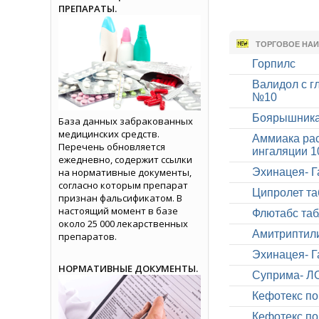
ПРЕПАРАТЫ.
ТОРГОВОЕ НА
Горпилс
Валидол с г
№10
Боярышника
База данных забракованных
медицинских средств.
Аммиака рас
Перечень обновляется
ингаляции 
ежедневно, содержит ссылки
на нормативные документы,
Эхинацея- Г
согласно которым препарат
Ципролет таб
признан фальсификатом. В
настоящий момент в базе
Флютабс табл
около 25 000 лекарственных
Амитриптили
препаратов.
Эхинацея- Г
НОРМАТИВНЫЕ ДОКУМЕНТЫ.
Суприма- ЛО
Кефотекс пор
Кефотекс пор