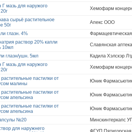
 Г мазь для наружого
Хемофарм концерн 
 20г
рава сырьё растительное
Апекс ООО
е 50г
ли глазн. 4%
Фармацевтическая
атрия раствор 20% капли
Славянская аптек
% 10мл
ли глазн/ушн. 5мл
Кадила Хэлскэр Лтд
 Г мазь для наружого
Хемофарм концерн 
 20г
растительные пастилки от
Юник Фармасьютик
усом малины
растительные пастилки от
Юник Фармасьютик
усом апельсина
растительные пастилки от
Юник Фармасьютик
усом апельсина
капсулы №20
Минскинтеркапс УП
твор для наружнего
ФГУП Пятигорская