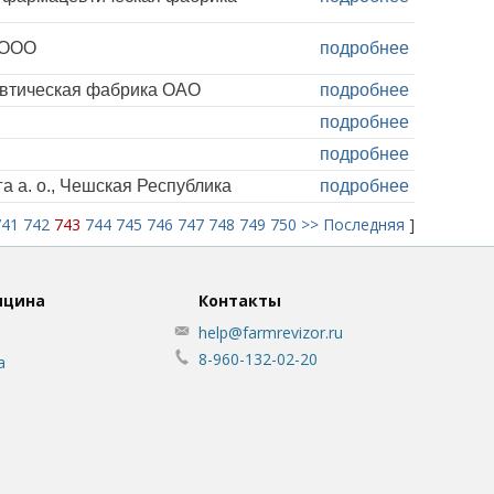
 ООО
подробнее
втическая фабрика ОАО
подробнее
подробнее
подробнее
 а. о., Чешская Республика
подробнее
741
742
743
744
745
746
747
748
749
750
>>
Последняя
]
ицина
Контакты
help@farmrevizor.ru
8-960-132-02-20
а