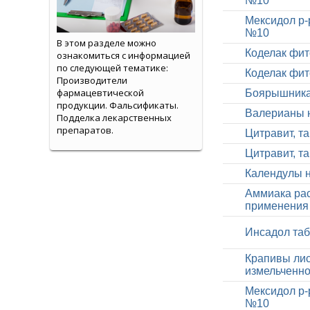
№10
Мексидол р-р
№10
В этом разделе можно
Коделак фит
ознакомиться с информацией
по следующей тематике:
Коделак фит
Производители
фармацевтической
Боярышника
продукции. Фальсификаты.
Валерианы 
Подделка лекарственных
препаратов.
Цитравит, т
Цитравит, т
Календулы н
Аммиака рас
применения 
Инсадол таб.
Крапивы лис
измельченно
Мексидол р-р
№10