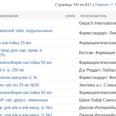
Страница 743 из 837. [
Первая
<<
ИМЕНОВАНИЕ
СЕРИЯ
ПРОИЗВОДИТЕЛЬ
Gepach Internationa
люкозой табл. подъязычные
Фармстандарт- Ле
 настойка 25 мл
Фармацевтическая 
твор для нар. прим. и
Ватхэм- Фармаци
10%
аленоФарм настойка 50 мл
Фармацевтическая 
 п. о. 250 мг.
Д-р Редди'с Лабора
етки шипучие 0, 5г.
Фармстандарт- Ф
н таб п/о 25 мг №50
Зентива а.с. Слов
аленоФарм настойка 50 мл
Фармацевтическая 
Р таб. д/расс. лимонные
Шрея Лайф Саенсиз
. для в/в и в/м введ. 1г №1
Джепак Интернейш
. для в/в и в/м введ. 1г №1
Джепак Интернейш