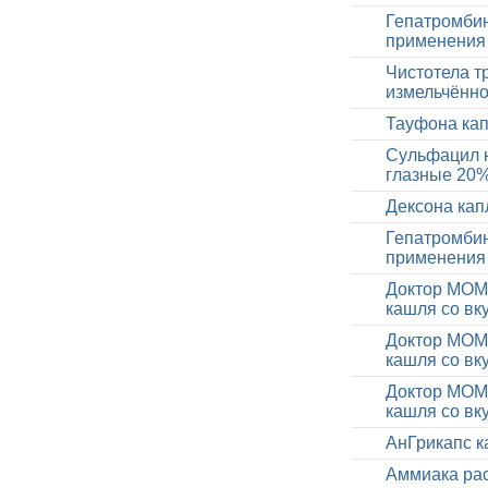
Гепатромбин
применения
Чистотела т
измельчённо
Тауфона кап
Сульфацил н
глазные 20
Дексона кап
Гепатромбин
применения
Доктор МОМ 
кашля со вк
Доктор МОМ 
кашля со вк
Доктор МОМ 
кашля со вк
АнГрикапс 
Аммиака рас