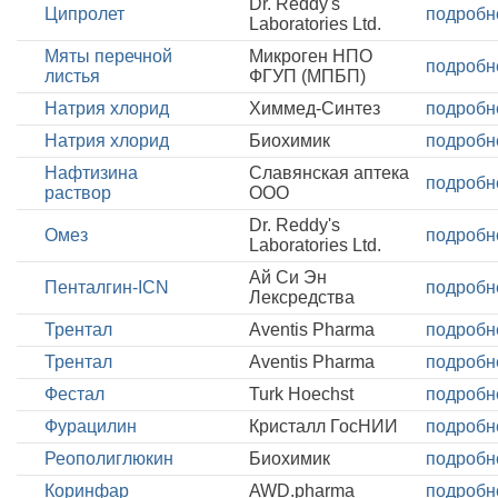
Dr. Reddy's
Ципролет
подробн
Laboratories Ltd.
Мяты перечной
Микроген НПО
подробн
листья
ФГУП (МПБП)
Натрия хлорид
Химмед-Синтез
подробн
Натрия хлорид
Биохимик
подробн
Нафтизина
Славянская аптека
подробн
раствор
ООО
Dr. Reddy's
Омез
подробн
Laboratories Ltd.
Ай Си Эн
Пенталгин-ICN
подробн
Лексредства
Трентал
Aventis Pharma
подробн
Трентал
Aventis Pharma
подробн
Фестал
Turk Hoechst
подробн
Фурацилин
Кристалл ГосНИИ
подробн
Реополиглюкин
Биохимик
подробн
Коринфар
AWD.pharma
подробн