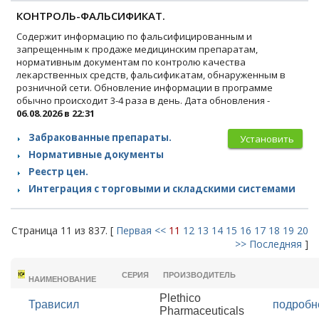
КОНТРОЛЬ-ФАЛЬСИФИКАТ.
Содержит информацию по фальсифицированным и
запрещенным к продаже медицинским препаратам,
нормативным документам по контролю качества
лекарственных средств, фальсификатам, обнаруженным в
розничной сети. Обновление информации в программе
обычно происходит 3-4 раза в день. Дата обновления -
06.08.2026 в 22:31
Забракованные препараты.
Установить
Нормативные документы
Реестр цен.
Интеграция с торговыми и складскими системами
Страница 11 из 837. [
Первая
<<
11
12
13
14
15
16
17
18
19
20
>>
Последняя
]
ТОРГОВОЕ
СЕРИЯ
ПРОИЗВОДИТЕЛЬ
НАИМЕНОВАНИЕ
Plethico
Трависил
подробн
Pharmaceuticals