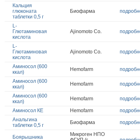
Кальция
глюконата
Биофарма
подробн
таблетки 0,5 г
L-
Глютаминовая
Ajinomoto Co.
подробн
кислота
L-
Глютаминовая
Ajinomoto Co.
подробн
кислота
Аминосол (600
Hemofarm
подробн
ккал)
Аминосол (600
Hemofarm
подробн
ккал)
Аминосол (600
Hemofarm
подробн
ккал)
Аминосол КЕ
Hemofarm
подробн
Анальгина
Биофарма
подробн
таблетки 0,5 г
Микроген НПО
Боярышника
ФГУП (г.
подробн