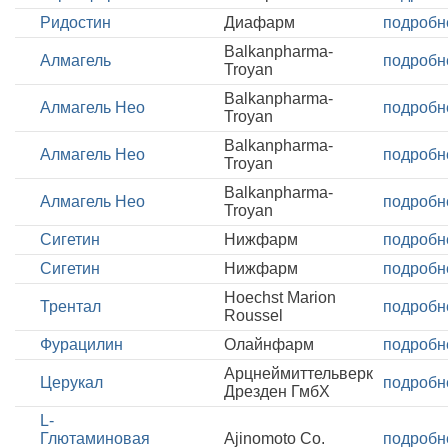
Ридостин
Диафарм
подробн
Balkanpharma-
Алмагель
подробн
Troyan
Balkanpharma-
Алмагель Нео
подробн
Troyan
Balkanpharma-
Алмагель Нео
подробн
Troyan
Balkanpharma-
Алмагель Нео
подробн
Troyan
Сигетин
Нижфарм
подробн
Сигетин
Нижфарм
подробн
Hoechst Marion
Трентал
подробн
Roussel
Фурацилин
Олайнфарм
подробн
Арцнеймиттельверк
Церукал
подробн
Дрезден ГмбХ
L-
Глютаминовая
Ajinomoto Co.
подробн