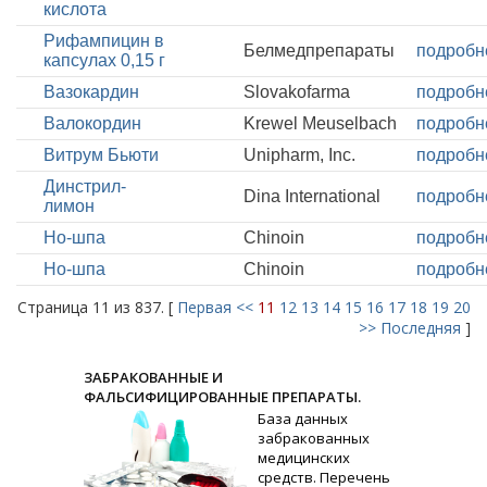
кислота
Рифампицин в
Белмедпрепараты
подробн
капсулах 0,15 г
Вазокардин
Slovakofarma
подробн
Валокордин
Krewel Meuselbach
подробн
Витрум Бьюти
Unipharm, Inc.
подробн
Динстрил-
Dina International
подробн
лимон
Но-шпа
Chinoin
подробн
Но-шпа
Chinoin
подробн
Страница 11 из 837. [
Первая
<<
11
12
13
14
15
16
17
18
19
20
>>
Последняя
]
ЗАБРАКОВАННЫЕ И
ФАЛЬСИФИЦИРОВАННЫЕ ПРЕПАРАТЫ.
База данных
забракованных
медицинских
средств. Перечень