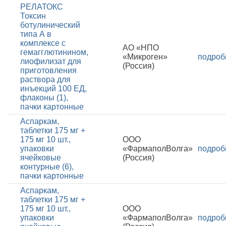
РЕЛАТОКС
Токсин
ботулинический
типа А в
комплексе с
АО «НПО
гемагглютинином,
«Микроген»
подроб
лиофилизат для
(Россия)
приготовления
раствора для
инъекций 100 ЕД,
флаконы (1),
пачки картонные
Аспаркам,
таблетки 175 мг +
175 мг 10 шт.,
ООО
упаковки
«ФармаполВолга»
подроб
ячейковые
(Россия)
контурные (6),
пачки картонные
Аспаркам,
таблетки 175 мг +
175 мг 10 шт.,
ООО
упаковки
«ФармаполВолга»
подроб