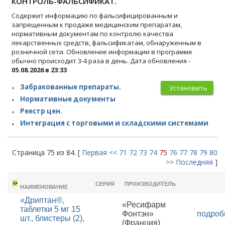
КОНТРОЛЬ-ФАЛЬСИФИКАТ.
Содержит информацию по фальсифицированным и
запрещенным к продаже медицинским препаратам,
нормативным документам по контролю качества
лекарственных средств, фальсификатам, обнаруженным в
розничной сети. Обновление информации в программе
обычно происходит 3-4 раза в день. Дата обновления -
05.08.2026 в 23:33
Забракованные препараты.
Установить
Нормативные документы
Реестр цен.
Интеграция с торговыми и складскими системами
Страница 75 из 84. [
Первая
<<
71
72
73
74
75
76
77
78
79
80
>>
Последняя
]
ТОРГОВОЕ
СЕРИЯ
ПРОИЗВОДИТЕЛЬ
НАИМЕНОВАНИЕ
«Дриптан®,
«Ресифарм
таблетки 5 мг 15
Фонтэн»
подроб
шт., блистеры (2),
(Франция)