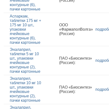
ячейковые
(Россия)
контурные (6),
пачки картонные
Аспаркам,
таблетки 175 мг +
175 мг 10 шт.,
ООО
упаковки
«ФармаполВолга»
подроб
ячейковые
(Россия)
контурные (6),
пачки картонные
Эналаприл,
таблетки 5 мг 10
шт., упаковки
ПАО «Биосинтез»
подроб
ячейковые
(Россия):
контурные (2),
пачки картонные
Эналаприл,
таблетки 10 мг 10
шт., упаковки
ПАО «Биосинтез»
подроб
ячейковые
(Россия):
контурные (2),
пачки картонные
Эналаприл,