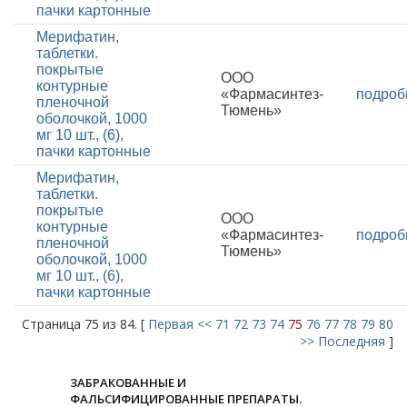
пачки картонные
Мерифатин,
таблетки.
покрытые
ООО
контурные
«Фармасинтез-
подроб
пленочной
Тюмень»
оболочкой, 1000
мг 10 шт., (6),
пачки картонные
Мерифатин,
таблетки.
покрытые
ООО
контурные
«Фармасинтез-
подроб
пленочной
Тюмень»
оболочкой, 1000
мг 10 шт., (6),
пачки картонные
Страница 75 из 84. [
Первая
<<
71
72
73
74
75
76
77
78
79
80
>>
Последняя
]
ЗАБРАКОВАННЫЕ И
ФАЛЬСИФИЦИРОВАННЫЕ ПРЕПАРАТЫ.