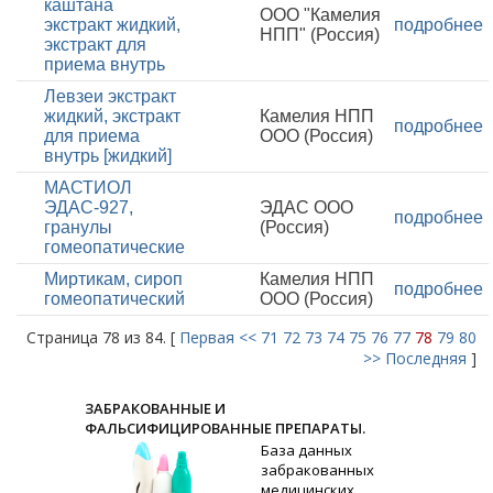
каштана
ООО "Камелия
экстракт жидкий,
подробнее
НПП" (Россия)
экстракт для
приема внутрь
Левзеи экстракт
жидкий, экстракт
Камелия НПП
подробнее
для приема
ООО (Россия)
внутрь [жидкий]
МАСТИОЛ
ЭДАС-927,
ЭДАС ООО
подробнее
гранулы
(Россия)
гомеопатические
Миртикам, сироп
Камелия НПП
подробнее
гомеопатический
ООО (Россия)
Страница 78 из 84. [
Первая
<<
71
72
73
74
75
76
77
78
79
80
>>
Последняя
]
ЗАБРАКОВАННЫЕ И
ФАЛЬСИФИЦИРОВАННЫЕ ПРЕПАРАТЫ.
База данных
забракованных
медицинских