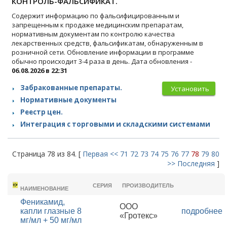
КОНТРОЛЬ-ФАЛЬСИФИКАТ.
Содержит информацию по фальсифицированным и
запрещенным к продаже медицинским препаратам,
нормативным документам по контролю качества
лекарственных средств, фальсификатам, обнаруженным в
розничной сети. Обновление информации в программе
обычно происходит 3-4 раза в день. Дата обновления -
06.08.2026 в 22:31
Забракованные препараты.
Установить
Нормативные документы
Реестр цен.
Интеграция с торговыми и складскими системами
Страница 78 из 84. [
Первая
<<
71
72
73
74
75
76
77
78
79
80
>>
Последняя
]
ТОРГОВОЕ
СЕРИЯ
ПРОИЗВОДИТЕЛЬ
НАИМЕНОВАНИЕ
Феникамид,
ООО
капли глазные 8
подробнее
«Гротекс»
мг/мл + 50 мг/мл