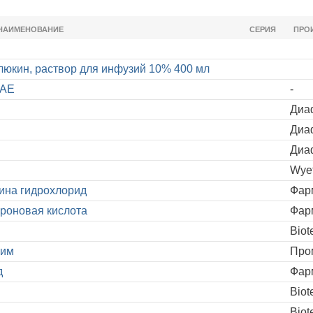
НАИМЕНОВАНИЕ
СЕРИЯ
ПРО
люкин, раствор для инфузий 10% 400 мл
3AE
-
Диа
Диа
Диа
Wyet
ина гидрохлорид
Фар
роновая кислота
Фар
п
Biot
сим
Пром
д
Фар
п
Biot
п
Biot