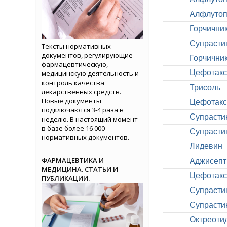
Алфлуто
Горчични
Супрасти
Тексты нормативных
документов, регулирующие
Горчични
фармацевтическую,
Цефотакс
медицинскую деятельность и
контроль качества
Трисоль
лекарственных средств.
Новые документы
Цефотакс
подключаются 3-4 раза в
Супрасти
неделю. В настоящий момент
в базе более 16 000
Супрасти
нормативных документов.
Лидевин
ФАРМАЦЕВТИКА И
Аджисепт
МЕДИЦИНА. СТАТЬИ И
Цефотакс
ПУБЛИКАЦИИ.
Супрасти
Супрасти
Октреоти