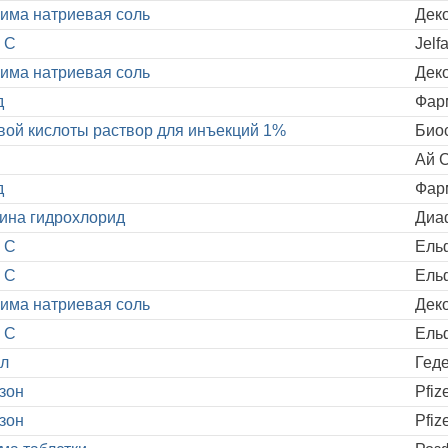
има натриевая соль
Дек
 C
Jelf
има натриевая соль
Дек
д
Фар
вой кислоты раствор для инъекций 1%
Био
Ай 
д
Фар
ина гидрохлорид
Диа
 C
Ель
 C
Ель
има натриевая соль
Дек
 C
Ель
л
Геде
зон
Pfiz
зон
Pfiz