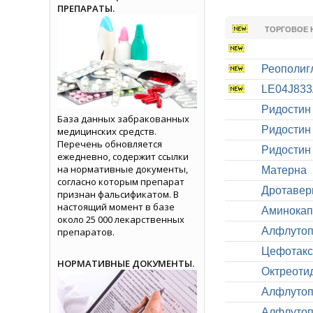
ПРЕПАРАТЫ.
ТОРГОВОЕ 
Реополиг
LE04J83
Ридостин
База данных забракованных
Ридостин
медицинских средств.
Перечень обновляется
Ридостин
ежедневно, содержит ссылки
на нормативные документы,
Матерна
согласно которым препарат
Дротавер
признан фальсификатом. В
настоящий момент в базе
Аминокап
около 25 000 лекарственных
Алфлуто
препаратов.
Цефотак
НОРМАТИВНЫЕ ДОКУМЕНТЫ.
Октреоти
Алфлуто
Алфлуто