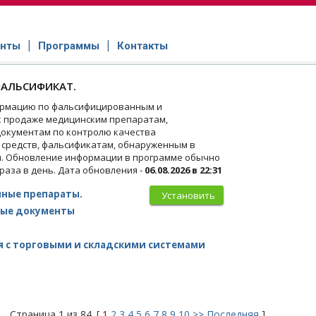
нты
Программы
Контакты
АЛЬСИФИКАТ.
рмацию по фальсифицированным и
 продаже медицинским препаратам,
окументам по контролю качества
 средств, фальсификатам, обнаруженным в
и. Обновление информации в программе обычно
 раза в день. Дата обновления -
06.08.2026 в 22:31
ные препараты.
Установить
ые документы
 с торговыми и складскими системами
Страница 1 из 84. [
1
2
3
4
5
6
7
8
9
10
>>
Последняя
]