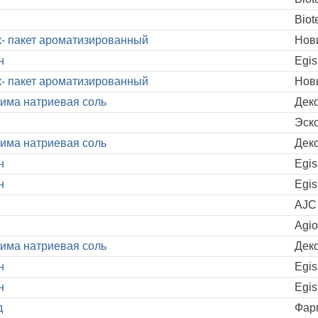
п
Biot
к- пакет ароматизированный
Нов
н
Egis
к- пакет ароматизированный
Нов
има натриевая соль
Дек
Эск
има натриевая соль
Дек
н
Egis
н
Egis
AJC
Agio
има натриевая соль
Дек
н
Egis
н
Egis
д
Фар