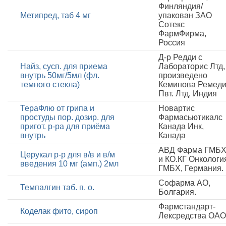
Финляндия/
Метипред, таб 4 мг
упакован ЗАО
Сотекс
ФармФирма,
Россия
Д-р Редди с
Найз, сусп. для приема
Лабораторис Лтд,
внутрь 50мг/5мл (фл.
произведено
темного стекла)
Кеминова Ремед
Пвт. Лтд, Индия
ТераФлю от грипа и
Новартис
простуды пор. дозир. для
Фармасьютикалс
пригот. р-ра для приёма
Канада Инк,
внутрь
Канада
АВД Фарма ГМБ
Церукал р-р для в/в и в/м
и КО.КГ Онкологи
введения 10 мг (амп.) 2мл
ГМБХ, Германия.
Софарма АО,
Темпалгин таб. п. о.
Болгария.
Фармстандарт-
Коделак фито, сироп
Лексредства ОАО