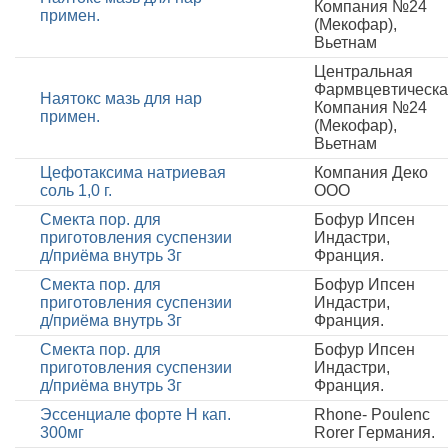
Компания №24
примен.
(Мекофар),
Вьетнам
Центральная
Фармвцевтическ
Наятокс мазь для нар
Компания №24
примен.
(Мекофар),
Вьетнам
Цефотаксима натриевая
Компания Деко
соль 1,0 г.
ООО
Смекта пор. для
Бофур Ипсен
приготовления суспензии
Индастри,
д/приёма внутрь 3г
Франция.
Смекта пор. для
Бофур Ипсен
приготовления суспензии
Индастри,
д/приёма внутрь 3г
Франция.
Смекта пор. для
Бофур Ипсен
приготовления суспензии
Индастри,
д/приёма внутрь 3г
Франция.
Эссенциале форте Н кап.
Rhone- Poulenc
300мг
Rorer Германия.