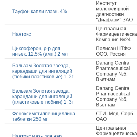
Институт
молекулярной
Тауфон капли глазн. 4%
диагностики
"Диафарм" ЗАО
Центральная
Наятокс
Фармвцевтическ
Компания №24
Циклоферон, р-р для
Полисан НТФФ
инъек. 12,5% (амп.) 2 мл
ООО, Россия
Danang Central
Бальзам Золотая звезда,
Pharmaceutical
карандаши для ингаляций
Company №5,
(тюбики пластиковые) 1, 3г
Вьетнам
Danang Central
Бальзам Золотая звезда,
Pharmaceutical
карандаши для ингаляций
Company №5,
(пластиковые тюбики) 1, 3г
Вьетнам
Феноксиметилпенициллина
СТИ- Мед- Сорб
таблетки 250 мг
ОАО
Центральная
Фармвцевтическ
Наятокс мазь для нар