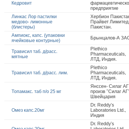
Кедровит
фармацевтическ
предприятие
Линкас Лор пастилки
Хербион Пакиста
медово- лимонные
Прайвет Лимитед
(блистеры)
Пакистан.
Ампиокс, капс. (упаковки
Брынцалов-А ЗА
ячейковые контурные)
Plethico
Трависил таб. д/расс.
Pharmaceuticals,
мятные
ЛТД, Индия.
Plethico
Трависил таб. д/расс. лим.
Pharmaceuticals,
ЛТД, Индия.
Янссен- Силаг АГ
Топамакс. таб п/о 25 мг
произв "Силаг АГ"
Швейцария
Dr. Reddy's
Омез капс.20мг
Laboratories Ltd.,
Индия
Dr. Reddy's
Омез капс.20мг
Laboratories Ltd.,