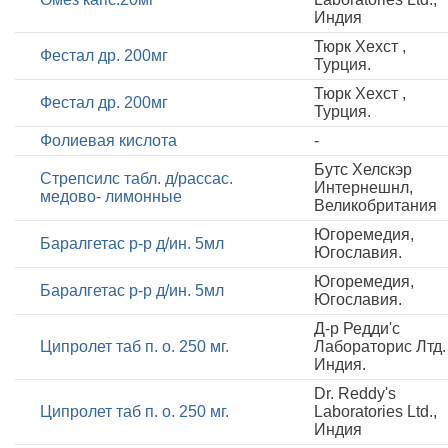
Индия
Тюрк Хехст ,
Фестал др. 200мг
Турция.
Тюрк Хехст ,
Фестал др. 200мг
Турция.
Фолиевая кислота
-
Бутс Хелскэр
Стрепсилс табл. д/рассас.
Интернешнл,
медово- лимонные
Великобритания
Югоремедия,
Баралгетас р-р д/ин. 5мл
Югославия.
Югоремедия,
Баралгетас р-р д/ин. 5мл
Югославия.
Д-р Редди'с
Ципролет таб п. о. 250 мг.
Лабораторис Лтд.
Индия.
Dr. Reddy's
Ципролет таб п. о. 250 мг.
Laboratories Ltd.,
Индия