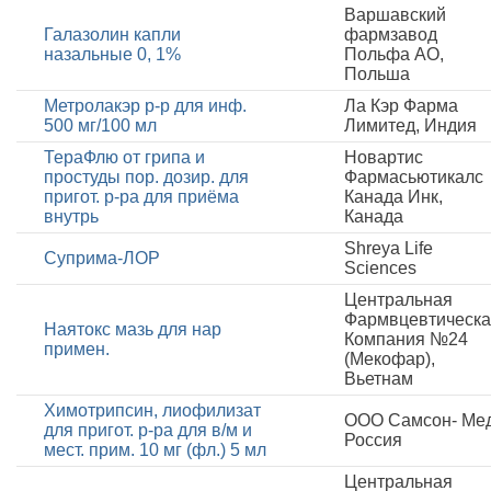
Варшавский
Галазолин капли
фармзавод
назальные 0, 1%
Польфа АО,
Польша
Метролакэр р-р для инф.
Ла Кэр Фарма
500 мг/100 мл
Лимитед, Индия
ТераФлю от грипа и
Новартис
простуды пор. дозир. для
Фармасьютикалс
пригот. р-ра для приёма
Канада Инк,
внутрь
Канада
Shreya Life
Суприма-ЛОР
Sciences
Центральная
Фармвцевтическ
Наятокс мазь для нар
Компания №24
примен.
(Мекофар),
Вьетнам
Химотрипсин, лиофилизат
ООО Самсон- Мед
для пригот. р-ра для в/м и
Россия
мест. прим. 10 мг (фл.) 5 мл
Центральная