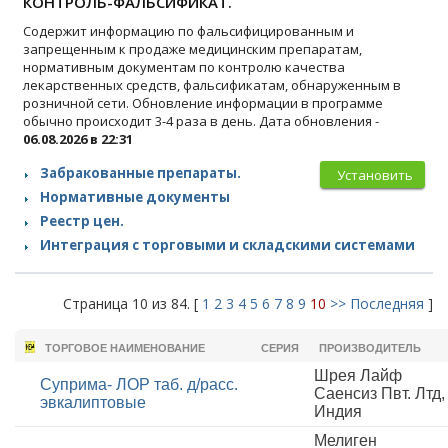
КОНТРОЛЬ-ФАЛЬСИФИКАТ.
Содержит информацию по фальсифицированным и
запрещенным к продаже медицинским препаратам,
нормативным документам по контролю качества
лекарственных средств, фальсификатам, обнаруженным в
розничной сети. Обновление информации в программе
обычно происходит 3-4 раза в день. Дата обновления -
06.08.2026 в 22:31
Забракованные препараты.
Установить
Нормативные документы
Реестр цен.
Интеграция с торговыми и складскими системами
Страница 10 из 84. [
1
2
3
4
5
6
7
8
9
10
>>
Последняя
]
ТОРГОВОЕ НАИМЕНОВАНИЕ
СЕРИЯ
ПРОИЗВОДИТЕЛЬ
Шрея Лайф
Суприма- ЛОР таб. д/расс.
Саенсиз Пвт. Лтд,
эвкалиптовые
Индия
Мелиген