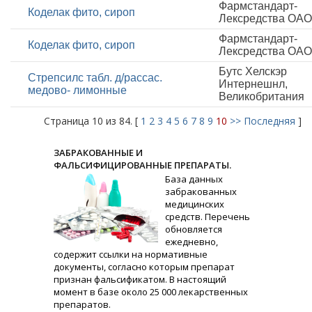
Фармстандарт-
Коделак фито, сироп
Лексредства ОАО
Фармстандарт-
Коделак фито, сироп
Лексредства ОАО
Бутс Хелскэр
Стрепсилс табл. д/рассас.
Интернешнл,
медово- лимонные
Великобритания
Страница 10 из 84. [
1
2
3
4
5
6
7
8
9
10
>>
Последняя
]
ЗАБРАКОВАННЫЕ И
ФАЛЬСИФИЦИРОВАННЫЕ ПРЕПАРАТЫ.
База данных
забракованных
медицинских
средств. Перечень
обновляется
ежедневно,
содержит ссылки на нормативные
документы, согласно которым препарат
признан фальсификатом. В настоящий
момент в базе около 25 000 лекарственных
препаратов.