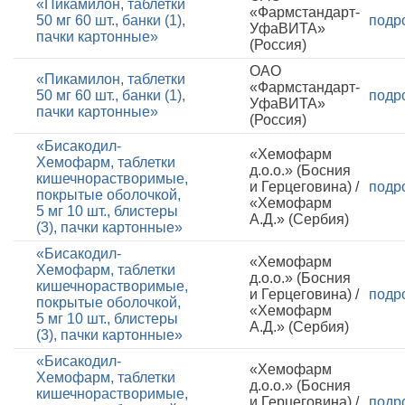
«Пикамилон, таблетки
«Фармстандарт-
50 мг 60 шт., банки (1),
подр
УфаВИТА»
пачки картонные»
(Россия)
ОАО
«Пикамилон, таблетки
«Фармстандарт-
50 мг 60 шт., банки (1),
подр
УфаВИТА»
пачки картонные»
(Россия)
«Бисакодил-
«Хемофарм
Хемофарм, таблетки
д.о.о.» (Босния
кишечнорастворимые,
и Герцеговина) /
подр
покрытые оболочкой,
«Хемофарм
5 мг 10 шт., блистеры
А.Д.» (Сербия)
(3), пачки картонные»
«Бисакодил-
«Хемофарм
Хемофарм, таблетки
д.о.о.» (Босния
кишечнорастворимые,
и Герцеговина) /
подр
покрытые оболочкой,
«Хемофарм
5 мг 10 шт., блистеры
А.Д.» (Сербия)
(3), пачки картонные»
«Бисакодил-
«Хемофарм
Хемофарм, таблетки
д.о.о.» (Босния
кишечнорастворимые,
и Герцеговина) /
подр