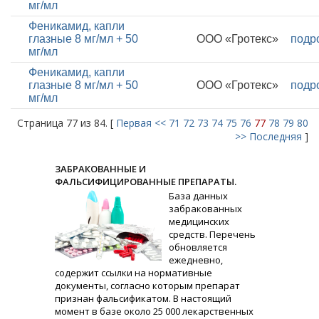
мг/мл
Феникамид, капли
глазные 8 мг/мл + 50
ООО «Гротекс»
подр
мг/мл
Феникамид, капли
глазные 8 мг/мл + 50
ООО «Гротекс»
подр
мг/мл
Страница 77 из 84. [
Первая
<<
71
72
73
74
75
76
77
78
79
80
>>
Последняя
]
ЗАБРАКОВАННЫЕ И
ФАЛЬСИФИЦИРОВАННЫЕ ПРЕПАРАТЫ.
База данных
забракованных
медицинских
средств. Перечень
обновляется
ежедневно,
содержит ссылки на нормативные
документы, согласно которым препарат
признан фальсификатом. В настоящий
момент в базе около 25 000 лекарственных