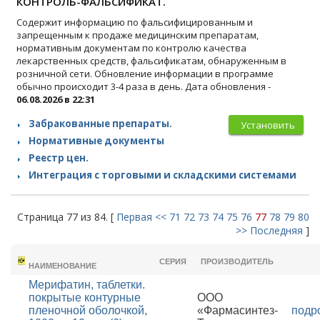
КОНТРОЛЬ-ФАЛЬСИФИКАТ.
Содержит информацию по фальсифицированным и
запрещенным к продаже медицинским препаратам,
нормативным документам по контролю качества
лекарственных средств, фальсификатам, обнаруженным в
розничной сети. Обновление информации в программе
обычно происходит 3-4 раза в день. Дата обновления -
06.08.2026 в 22:31
Забракованные препараты.
Установить
Нормативные документы
Реестр цен.
Интеграция с торговыми и складскими системами
Страница 77 из 84. [
Первая
<<
71
72
73
74
75
76
77
78
79
80
>>
Последняя
]
ТОРГОВОЕ
СЕРИЯ
ПРОИЗВОДИТЕЛЬ
НАИМЕНОВАНИЕ
Мерифатин, таблетки.
покрытые контурные
ООО
пленочной оболочкой,
«Фармасинтез-
подр