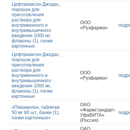
Цефтриаксон-Джодас,
порошок для
приготовления
раствора для
ООО
внутривенного и
подр
«Рузфарма»
внутримышечного
введения 1000 мг,
флаконы (1), пачки
картонные
Цефтриаксон-Джодас,
порошок для
приготовления
раствора для
ООО
внутривенного и
подр
«Рузфарма»
внутримышечного
введения 1000 мг,
флаконы (1), пачки
картонные
ОАО
«Пикамилон, таблетки
«Фармстандарт-
50 мг 60 шт., банки (1),
подр
УфаВИТА»
пачки картонные»
(Россия)
ОАО