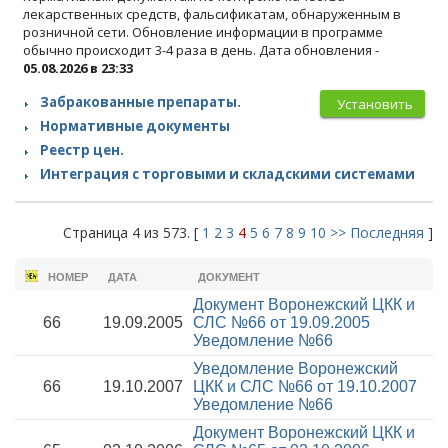
лекарственных средств, фальсификатам, обнаруженным в
розничной сети. Обновление информации в программе
обычно происходит 3-4 раза в день. Дата обновления -
05.08.2026 в 23:33
Забракованные препараты.
Установить
Нормативные документы
Реестр цен.
Интеграция с торговыми и складскими системами
Страница 4 из 573. [
1
2
3
4
5
6
7
8
9
10
>>
Последняя
]
НОМЕР
ДАТА
ДОКУМЕНТ
Документ Воронежский ЦКК и
66
19.09.2005
СЛС №66 от 19.09.2005
Уведомление №66
Уведомление Воронежский
66
19.10.2007
ЦКК и СЛС №66 от 19.10.2007
Уведомление №66
Документ Воронежский ЦКК и