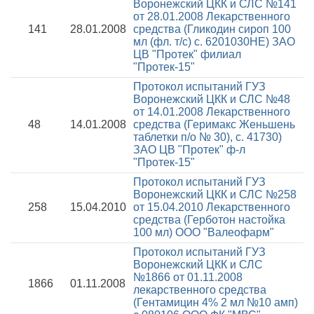
Воронежский ЦКК и СЛС №141
от 28.01.2008
Лекарственного
141
28.01.2008
средства (Гликодин сироп 100
мл (фл. т/с) с. 6201030НЕ) ЗАО
ЦВ "Протек" филиал
"Протек-15"
Протокол испытаний ГУЗ
Воронежский ЦКК и СЛС №48
от 14.01.2008
Лекарственного
48
14.01.2008
средства (Геримакс Женьшень
таблетки п/о № 30), с. 41730)
ЗАО ЦВ "Протек" ф-л
"Протек-15"
Протокол испытаний ГУЗ
Воронежский ЦКК и СЛС №258
258
15.04.2010
от 15.04.2010
Лекарственного
средства (Герботон настойка
100 мл) ООО "Валеофарм"
Протокол испытаний ГУЗ
Воронежский ЦКК и СЛС
№1866 от 01.11.2008
1866
01.11.2008
лекарственного средства
(Гентамицин 4% 2 мл №10 амп)