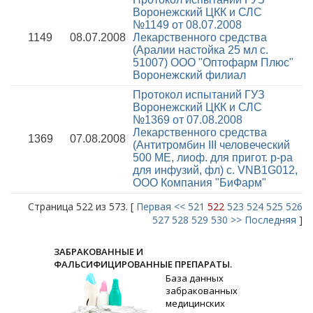
Воронежский ЦКК и СЛС
№1149 от 08.07.2008
1149
08.07.2008
Лекарственного средства
(Аралии настойка 25 мл с.
51007) ООО "Оптофарм Плюс"
Воронежский филиал
Протокол испытаний ГУЗ
Воронежский ЦКК и СЛС
№1369 от 07.08.2008
Лекарственного средства
1369
07.08.2008
(Антитромбин III человеческий
500 МЕ, лиоф. для пригот. р-ра
для инфузий, фл) с. VNB1G012,
ООО Компания "БиФарм"
Страница 522 из 573. [
Первая
<<
521
522
523
524
525
526
527
528
529
530
>>
Последняя
]
ЗАБРАКОВАННЫЕ И
ФАЛЬСИФИЦИРОВАННЫЕ ПРЕПАРАТЫ.
База данных
забракованных
медицинских