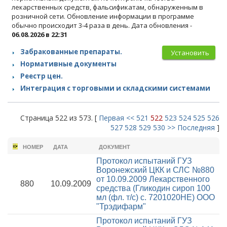
лекарственных средств, фальсификатам, обнаруженным в
розничной сети. Обновление информации в программе
обычно происходит 3-4 раза в день. Дата обновления -
06.08.2026 в 22:31
Забракованные препараты.
Установить
Нормативные документы
Реестр цен.
Интеграция с торговыми и складскими системами
Страница 522 из 573. [
Первая
<<
521
522
523
524
525
526
527
528
529
530
>>
Последняя
]
НОМЕР
ДАТА
ДОКУМЕНТ
Протокол испытаний ГУЗ
Воронежский ЦКК и СЛС №880
от 10.09.2009
Лекарственного
880
10.09.2009
средства (Гликодин сироп 100
мл (фл. т/с) с. 7201020НЕ) ООО
"Трэдифарм"
Протокол испытаний ГУЗ