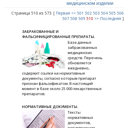
медицинском изделии
Страница 510 из 573. [
Первая
<<
501
502
503
504
505
506
507
508
509
510
>>
Последняя
]
ЗАБРАКОВАННЫЕ И
ФАЛЬСИФИЦИРОВАННЫЕ ПРЕПАРАТЫ.
База данных
забракованных
медицинских
средств. Перечень
обновляется
ежедневно,
содержит ссылки на нормативные
документы, согласно которым препарат
признан фальсификатом. В настоящий
момент в базе около 25 000 лекарственных
препаратов.
НОРМАТИВНЫЕ ДОКУМЕНТЫ.
Тексты
нормативных
документов,
регулирующие