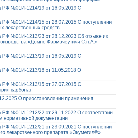
 РФ №01И-1214/19 от 16.05.2019
О
 РФ №01И-1214/15 от 28.07.2015
О поступлении
х лекарственных средств
 РФ №01И-1213/23 от 28.12.2023
Об отзыве из
оизводства «Домпе Фармачеутичи С.п.А.»
 РФ №01И-1213/19 от 16.05.2019
О
 РФ №01И-1213/18 от 11.05.2018
О
 РФ №01И-1213/15 от 27.07.2015
О
рия карбонат"
12.2025
О приостановлении применения
 РФ №01И-1212/22 от 29.11.2022
О соответствии
ям нормативной документации
 РФ №01И-1212/21 от 23.09.2021
О поступлении
го лекарственного препарата «Окуметил®»