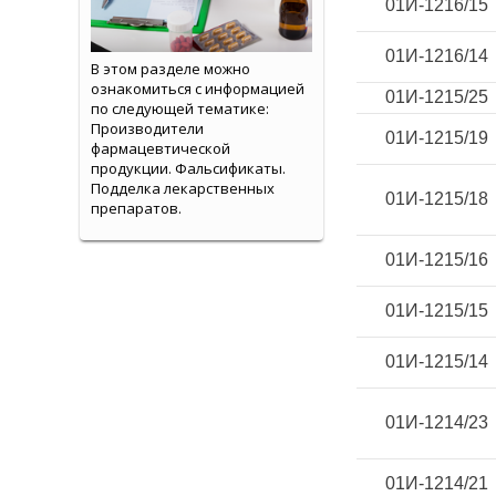
01И-1216/15
01И-1216/14
В этом разделе можно
ознакомиться с информацией
01И-1215/25
по следующей тематике:
Производители
01И-1215/19
фармацевтической
продукции. Фальсификаты.
Подделка лекарственных
01И-1215/18
препаратов.
01И-1215/16
01И-1215/15
01И-1215/14
01И-1214/23
01И-1214/21