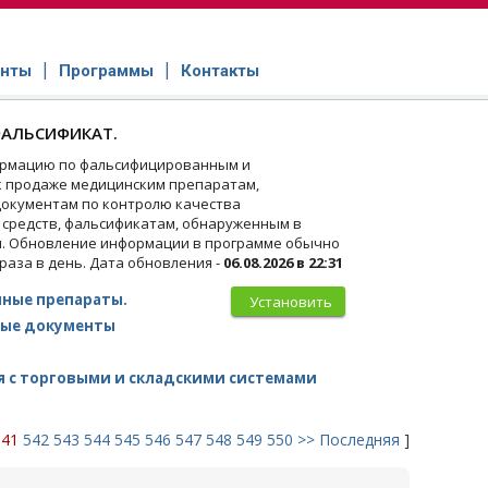
нты
Программы
Контакты
АЛЬСИФИКАТ.
рмацию по фальсифицированным и
 продаже медицинским препаратам,
окументам по контролю качества
 средств, фальсификатам, обнаруженным в
и. Обновление информации в программе обычно
 раза в день. Дата обновления -
06.08.2026 в 22:31
ные препараты.
Установить
ые документы
 с торговыми и складскими системами
541
542
543
544
545
546
547
548
549
550
>>
Последняя
]