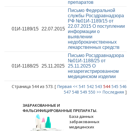
препаратов
Письмо Федеральной
службы Росздравнадзора
РФ №01И-1189/15 от
22.07.2015
О поступлении
01И-1189/15
22.07.2015
информации о
выявлении
недоброкачественных
лекарственных средств
Письмо Росздравнадзора
№01И-1188/25 от
01И-1188/25
25.11.2025
25.11.2025
О
незарегистрированном
медицинском изделии
Страница 544 из 573. [
Первая
<<
541
542
543
544
545
546
547
548
549
550
>>
Последняя
]
ЗАБРАКОВАННЫЕ И
ФАЛЬСИФИЦИРОВАННЫЕ ПРЕПАРАТЫ.
База данных
забракованных
медицинских