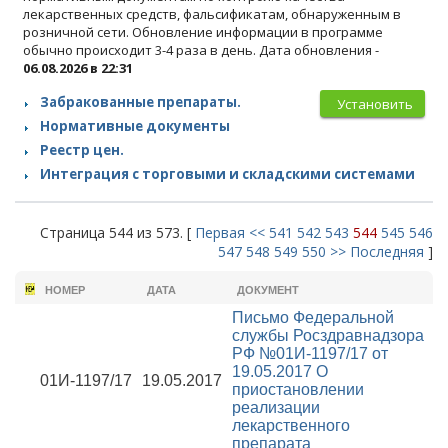
лекарственных средств, фальсификатам, обнаруженным в
розничной сети. Обновление информации в программе
обычно происходит 3-4 раза в день. Дата обновления -
06.08.2026 в 22:31
Забракованные препараты.
Установить
Нормативные документы
Реестр цен.
Интеграция с торговыми и складскими системами
Страница 544 из 573. [
Первая
<<
541
542
543
544
545
546
547
548
549
550
>>
Последняя
]
НОМЕР
ДАТА
ДОКУМЕНТ
Письмо Федеральной
службы Росздравнадзора
РФ №01И-1197/17 от
19.05.2017
О
01И-1197/17
19.05.2017
приостановлении
реализации
лекарственного
препарата