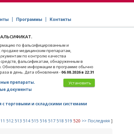
нты
Программы
Контакты
АЛЬСИФИКАТ.
рмацию по фальсифицированным и
 продаже медицинским препаратам,
окументам по контролю качества
 средств, фальсификатам, обнаруженным в
и. Обновление информации в программе обычно
 раза в день. Дата обновления -
06.08.2026 в 22:31
ные препараты.
Установить
ые документы
 с торговыми и складскими системами
511
512
513
514
515
516
517
518
519
520
>>
Последняя
]