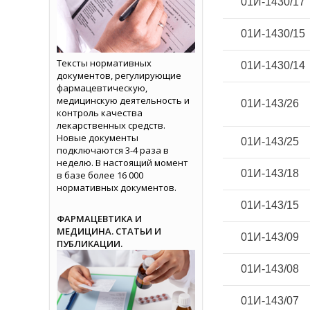
01И-1430/17
01И-1430/15
Тексты нормативных
01И-1430/14
документов, регулирующие
фармацевтическую,
медицинскую деятельность и
01И-143/26
контроль качества
лекарственных средств.
Новые документы
01И-143/25
подключаются 3-4 раза в
неделю. В настоящий момент
01И-143/18
в базе более 16 000
нормативных документов.
01И-143/15
ФАРМАЦЕВТИКА И
МЕДИЦИНА. СТАТЬИ И
01И-143/09
ПУБЛИКАЦИИ.
01И-143/08
01И-143/07