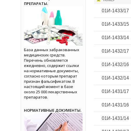
НОМЕР
ПРЕПАРАТЫ.
01И-1433/17
01И-1433/15
01И-1433/14
База данных забракованных
01И-1432/17
медицинских средств.
Перечень обновляется
01И-1432/16
ежедневно, содержит ссылки
на нормативные документы,
согласно которым препарат
01И-1432/14
признан фальсификатом. В
настоящий момент в базе
01И-1431/17
около 25 000 лекарственных
препаратов.
01И-1431/16
НОРМАТИВНЫЕ ДОКУМЕНТЫ.
01И-1431/14