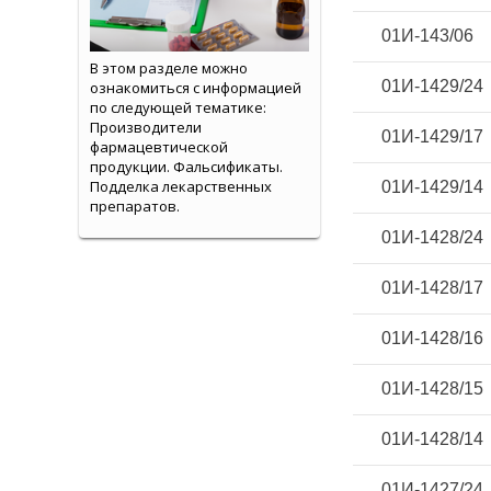
01И-143/06
В этом разделе можно
01И-1429/24
ознакомиться с информацией
по следующей тематике:
Производители
01И-1429/17
фармацевтической
продукции. Фальсификаты.
Подделка лекарственных
01И-1429/14
препаратов.
01И-1428/24
01И-1428/17
01И-1428/16
01И-1428/15
01И-1428/14
01И-1427/24