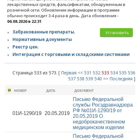
лекарственных средств, фальсификатам, обнаруженным в
розничной сети. Обновление информации в программе
обычно происходит 3-4 раза в день. Дата обновления -
06.08.2026 в 22:31
Забракованные препараты.
Установить
Нормативные документы
Реестр цен.
Интеграция с торговыми и складскими системами
Страница 533 из 573. [
Первая
<<
531
532
533
534
535
536
537
538
539
540
>>
Последняя
]
НОМЕР
ДАТА
ДОКУМЕНТ
Письмо Федеральной
службы Росздравнадзора
РФ №01И-1290/19 от
01И-1290/19
20.05.2019
20.05.2019
О
недоброкачественном
медицинском изделии
Письмо Федеральной