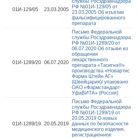
службы Росздравнадзора
РФ №01И-129/05 от
01И-129/05
23.03.2005
23.03.2005
Об изъятии
фальсифицированного
препарата
Письмо Федеральной
службы Росздравнадзора
РФ №01И-1289/20 от
06.07.2020
Об отзыве из
обращения
лекарственного
01И-1289/20
06.07.2020
препарата «Тасигна®»
производства «Новартис
Фарма Штейн АГ»
(Швейцария)/ упаковано
ОАО «Фармстандарт-
УфаВИТА» (Россия)
Письмо Федеральной
службы Росздравнадзора
РФ №01И-1289/19 от
20.05.2019
О новых
01И-1289/19
20.05.2019
данных по безопасности
медицинского изделия,
регистрационное