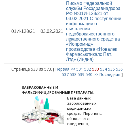
Письмо Федеральной
службы Росздравнадзора
РФ №01И-128/21 от
03.02.2021
О поступлении
информации о
выявлении
01И-128/21
03.02.2021
недоброкачественного
лекарственного средства
«Йопромид»
производства «Новалек
Фармасьютикалс Пвт.
Лтд» (Индия)
Страница 533 из 573. [
Первая
<<
531
532
533
534
535
536
537
538
539
540
>>
Последняя
]
ЗАБРАКОВАННЫЕ И
ФАЛЬСИФИЦИРОВАННЫЕ ПРЕПАРАТЫ.
База данных
забракованных
медицинских
средств. Перечень
обновляется
ежедневно,