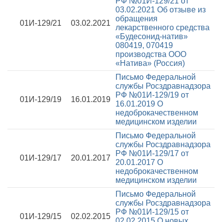
РФ №01И-129/21 от
03.02.2021
Об отзыве из
обращения
01И-129/21
03.02.2021
лекарственного средства
«Будесонид-натив»
080419, 070419
производства ООО
«Натива» (Россия)
Письмо Федеральной
службы Росздравнадзора
РФ №01И-129/19 от
01И-129/19
16.01.2019
16.01.2019
О
недоброкачественном
медицинском изделии
Письмо Федеральной
службы Росздравнадзора
РФ №01И-129/17 от
01И-129/17
20.01.2017
20.01.2017
О
недоброкачественном
медицинском изделии
Письмо Федеральной
службы Росздравнадзора
РФ №01И-129/15 от
01И-129/15
02.02.2015
02.02.2015
О новых