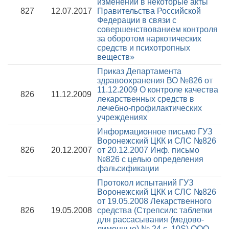
изменений в некоторые акты
827
12.07.2017
Правительства Российской
Федерации в связи с
совершенствованием контроля
за оборотом наркотических
средств и психотропных
веществ»
Приказ Департамента
здравоохранения ВО №826 от
11.12.2009
О контроле качества
826
11.12.2009
лекарственных средств в
лечебно-профилактических
учреждениях
Информационное письмо ГУЗ
Воронежский ЦКК и СЛС №826
826
20.12.2007
от 20.12.2007
Инф. письмо
№826 с целью определения
фальсификации
Протокол испытаний ГУЗ
Воронежский ЦКК и СЛС №826
от 19.05.2008
Лекарственного
826
19.05.2008
средства (Стрепсилс таблетки
для рассасывания (медово-
лимонные) № 24 с. 10S) OOO