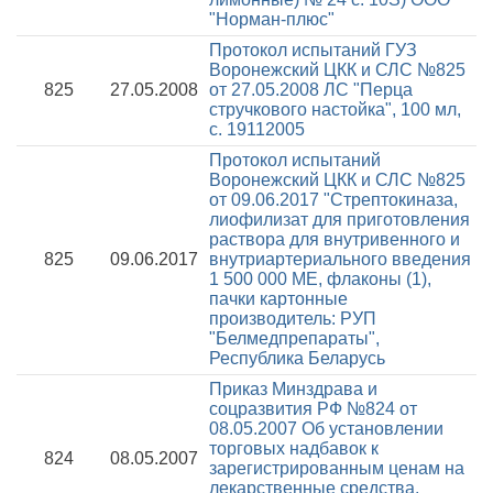
"Норман-плюс"
Протокол испытаний ГУЗ
Воронежский ЦКК и СЛС №825
825
27.05.2008
от 27.05.2008
ЛС "Перца
стручкового настойка", 100 мл,
с. 19112005
Протокол испытаний
Воронежский ЦКК и СЛС №825
от 09.06.2017
"Стрептокиназа,
лиофилизат для приготовления
раствора для внутривенного и
825
09.06.2017
внутриартериального введения
1 500 000 МЕ, флаконы (1),
пачки картонные
производитель: РУП
"Белмедпрепараты",
Республика Беларусь
Приказ Минздрава и
соцразвития РФ №824 от
08.05.2007
Об установлении
торговых надбавок к
824
08.05.2007
зарегистрированным ценам на
лекарственные средства,