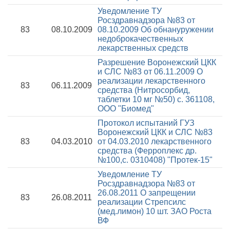
Уведомление ТУ
Росздравнадзора №83 от
83
08.10.2009
08.10.2009
Об обнануружении
недоброкачественных
лекарственных средств
Разрешение Воронежский ЦКК
и СЛС №83 от 06.11.2009
О
реализации лекарственного
83
06.11.2009
средства (Нитросорбид,
таблетки 10 мг №50) с. 361108,
ООО "Биомед"
Протокол испытаний ГУЗ
Воронежский ЦКК и СЛС №83
83
04.03.2010
от 04.03.2010
лекарственного
средства (Ферроплекс др.
№100,с. 0310408) "Протек-15"
Уведомление ТУ
Росздравнадзора №83 от
26.08.2011
О запрещении
83
26.08.2011
реализации Стрепсилс
(мед.лимон) 10 шт. ЗАО Роста
ВФ