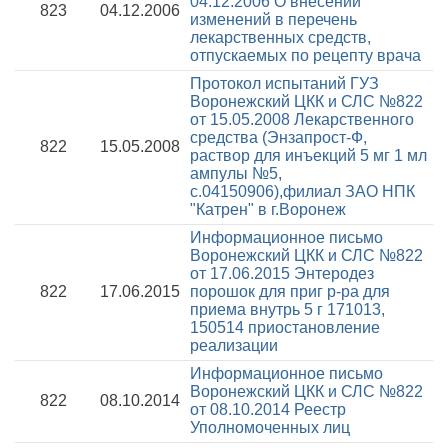
04.12.2006
О внесении
823
04.12.2006
изменений в перечень
лекарственных средств,
отпускаемых по рецепту врача
Протокол испытаний ГУЗ
Воронежский ЦКК и СЛС №822
от 15.05.2008
Лекарственного
средства (Энзапрост-Ф,
822
15.05.2008
раствор для инъекций 5 мг 1 мл
ампулы №5,
с.04150906),филиал ЗАО НПК
"Катрен" в г.Воронеж
Информационное письмо
Воронежский ЦКК и СЛС №822
от 17.06.2015
Энтеродез
822
17.06.2015
порошок для приг р-ра для
приема внутрь 5 г 171013,
150514 приостановление
реализации
Информационное письмо
Воронежский ЦКК и СЛС №822
822
08.10.2014
от 08.10.2014
Реестр
Уполномоченных лиц