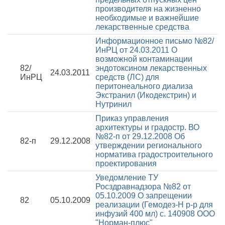
производителя на жизненно
необходимые и важнейшие
лекарственные средства
Информационное письмо №82/
ИнРЦ от 24.03.2011
О
возможной контаминации
82/
эндотоксином лекарственных
24.03.2011
ИнРЦ
средств (ЛС) для
перитонеального диализа
Экстранил (Икодекстрин) и
Нутринил
Приказ управления
архитектуры и градостр. ВО
№82-п от 29.12.2008
Об
82-п
29.12.2008
утверждении регионального
норматива градостроительного
проектирования
Уведомление ТУ
Росздравнадзора №82 от
05.10.2009
О запрещении
82
05.10.2009
реализации (Гемодез-Н р-р для
инфузий 400 мл) с. 140908 ООО
"Норман-плюс"