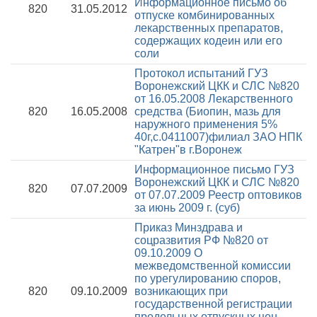
Информационное письмо об
820
31.05.2012
отпуске комбинированных
лекарственных препаратов,
содержащих кодеин или его
соли
Протокол испытаний ГУЗ
Воронежский ЦКК и СЛС №820
от 16.05.2008
Лекарственного
820
16.05.2008
средства (Биопин, мазь для
наружного применения 5%
40г,с.0411007)филиал ЗАО НПК
"Катрен"в г.Воронеж
Информационное письмо ГУЗ
Воронежский ЦКК и СЛС №820
820
07.07.2009
от 07.07.2009
Реестр оптовиков
за июнь 2009 г. (суб)
Приказ Минздрава и
соцразвития РФ №820 от
09.10.2009
О
межведомственной комиссии
по урегулированию споров,
820
09.10.2009
возникающих при
государственной регистрации
предельных отпускных цен