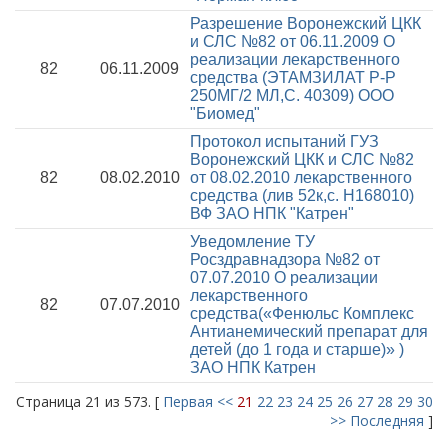
Разрешение Воронежский ЦКК
и СЛС №82 от 06.11.2009
О
реализации лекарственного
82
06.11.2009
средства (ЭТАМЗИЛАТ Р-Р
250МГ/2 МЛ,С. 40309) ООО
"Биомед"
Протокол испытаний ГУЗ
Воронежский ЦКК и СЛС №82
82
08.02.2010
от 08.02.2010
лекарственного
средства (лив 52к,с. Н168010)
ВФ ЗАО НПК "Катрен"
Уведомление ТУ
Росздравнадзора №82 от
07.07.2010
О реализации
лекарственного
82
07.07.2010
средства(«Фенюльс Комплекс
Антианемический препарат для
детей (до 1 года и старше)» )
ЗАО НПК Катрен
Страница 21 из 573. [
Первая
<<
21
22
23
24
25
26
27
28
29
30
>>
Последняя
]