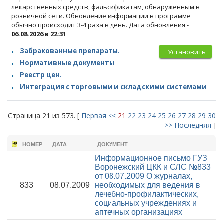
лекарственных средств, фальсификатам, обнаруженным в
розничной сети. Обновление информации в программе
обычно происходит 3-4 раза в день. Дата обновления -
06.08.2026 в 22:31
Забракованные препараты.
Установить
Нормативные документы
Реестр цен.
Интеграция с торговыми и складскими системами
Страница 21 из 573. [
Первая
<<
21
22
23
24
25
26
27
28
29
30
>>
Последняя
]
НОМЕР
ДАТА
ДОКУМЕНТ
Информационное письмо ГУЗ
Воронежский ЦКК и СЛС №833
от 08.07.2009
О журналах,
833
08.07.2009
необходимых для ведения в
лечебно-профилактических,
социальных учреждениях и
аптечных организациях