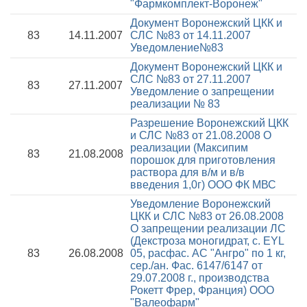
"Фармкомплект-Воронеж"
Документ Воронежский ЦКК и
83
14.11.2007
СЛС №83 от 14.11.2007
Уведомление№83
Документ Воронежский ЦКК и
СЛС №83 от 27.11.2007
83
27.11.2007
Уведомление о запрещении
реализации № 83
Разрешение Воронежский ЦКК
и СЛС №83 от 21.08.2008
О
реализации (Максипим
83
21.08.2008
порошок для приготовления
раствора для в/м и в/в
введения 1,0г) ООО ФК МВС
Уведомление Воронежский
ЦКК и СЛС №83 от 26.08.2008
О запрещении реализации ЛС
(Декстроза моногидрат, с. EYL
83
26.08.2008
05, расфас. АС "Ангро" по 1 кг,
сер./ан. Фас. 6147/6147 от
29.07.2008 г., производства
Рокетт Фрер, Франция) ООО
"Валеофарм"