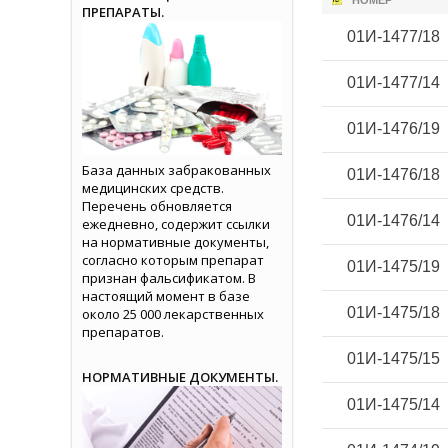
НОМЕР
ПРЕПАРАТЫ.
01И-1477/18
01И-1477/14
01И-1476/19
База данных забракованных
01И-1476/18
медицинских средств.
Перечень обновляется
01И-1476/14
ежедневно, содержит ссылки
на нормативные документы,
согласно которым препарат
01И-1475/19
признан фальсификатом. В
настоящий момент в базе
01И-1475/18
около 25 000 лекарственных
препаратов.
01И-1475/15
НОРМАТИВНЫЕ ДОКУМЕНТЫ.
01И-1475/14