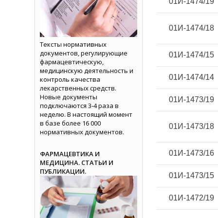
01И-1474/19
01И-1474/18
Тексты нормативных
документов, регулирующие
01И-1474/15
фармацевтическую,
медицинскую деятельность и
01И-1474/14
контроль качества
лекарственных средств.
Новые документы
01И-1473/19
подключаются 3-4 раза в
неделю. В настоящий момент
в базе более 16 000
01И-1473/18
нормативных документов.
01И-1473/16
ФАРМАЦЕВТИКА И
МЕДИЦИНА. СТАТЬИ И
ПУБЛИКАЦИИ.
01И-1473/15
01И-1472/19