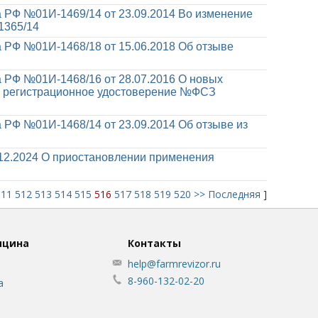
 РФ №01И-1469/14 от 23.09.2014
Во изменение
1365/14
 РФ №01И-1468/18 от 15.06.2018
Об отзыве
 РФ №01И-1468/16 от 28.07.2016
О новых
я регистрационное удостоверение №ФСЗ
 РФ №01И-1468/14 от 23.09.2014
Об отзыве из
12.2024
О приостановлении применения
511
512
513
514
515
516
517
518
519
520
>>
Последняя
]
ицина
Контакты
help@farmrevizor.ru
8-960-132-02-20
а