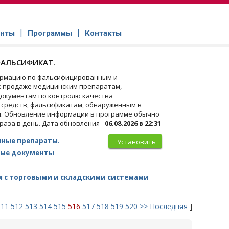
нты
Программы
Контакты
АЛЬСИФИКАТ.
рмацию по фальсифицированным и
 продаже медицинским препаратам,
окументам по контролю качества
 средств, фальсификатам, обнаруженным в
и. Обновление информации в программе обычно
 раза в день. Дата обновления -
06.08.2026 в 22:31
ные препараты.
Установить
ые документы
 с торговыми и складскими системами
511
512
513
514
515
516
517
518
519
520
>>
Последняя
]