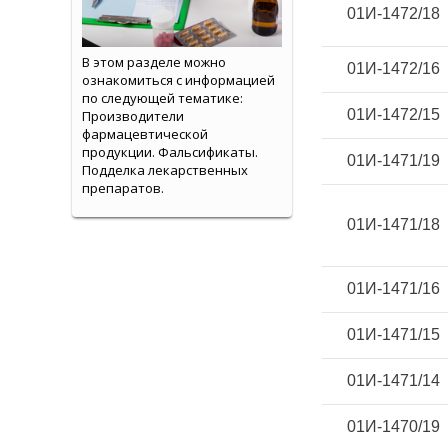
01И-1472/18
В этом разделе можно
01И-1472/16
ознакомиться с информацией
по следующей тематике:
01И-1472/15
Производители
фармацевтической
продукции. Фальсификаты.
01И-1471/19
Подделка лекарственных
препаратов.
01И-1471/18
01И-1471/16
01И-1471/15
01И-1471/14
01И-1470/19