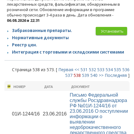
лекарственных средств, фальсификатам, обнаруженным в
розничной сети. Обновление информации в программе
обычно происходит 3-4 раза в день. Дата обновления -
06.08.2026 в 22:31
Забракованные препараты.
Установить
Нормативные документы
Реестр цен.
Интеграция с торговыми и складскими системами
Страница 538 из 573. [
Первая
<<
531
532
533
534
535
536
537
538
539
540
>>
Последняя
]
НОМЕР
ДАТА
ДОКУМЕНТ
Письмо Федеральной
службы Росздравнадзора
РФ №01И-1244/16 от
23.06.2016
О поступлении
01И-1244/16
23.06.2016
информации о
выявлении
недоброкачественного
лекарственного средства