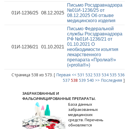
Письмо Росздравнадзора
№01И-1236/25 от
01И-1236/25
08.12.2025
08.12.2025
Об отзыве
медицинского изделия
Письмо Федеральной
службы Росздравнадзора
РФ №01И-1236/21 от
01.10.2021
О
01И-1236/21
01.10.2021
необходимости изъятия
лекарственного
препарата «Пролиа®»
(«prolia®»)
Страница 538 из 573. [
Первая
<<
531
532
533
534
535
536
537
538
539
540
>>
Последняя
]
ЗАБРАКОВАННЫЕ И
ФАЛЬСИФИЦИРОВАННЫЕ ПРЕПАРАТЫ.
База данных
забракованных
медицинских
средств. Перечень
обновляется