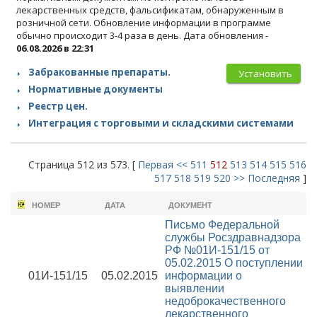
лекарственных средств, фальсификатам, обнаруженным в
розничной сети. Обновление информации в программе
обычно происходит 3-4 раза в день. Дата обновления -
06.08.2026 в 22:31
Забракованные препараты.
Установить
Нормативные документы
Реестр цен.
Интеграция с торговыми и складскими системами
Страница 512 из 573. [
Первая
<<
511
512
513
514
515
516
517
518
519
520
>>
Последняя
]
НОМЕР
ДАТА
ДОКУМЕНТ
Письмо Федеральной
службы Росздравнадзора
РФ №01И-151/15 от
05.02.2015
О поступлении
01И-151/15
05.02.2015
информации о
выявлении
недоброкачественного
лекарственного