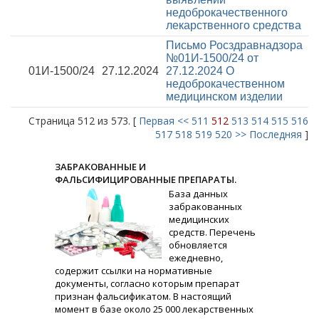
недоброкачественного
лекарственного средства
Письмо Росздравнадзора
№01И-1500/24 от
01И-1500/24
27.12.2024
27.12.2024
О
недоброкачественном
медицинском изделии
Страница 512 из 573. [
Первая
<<
511
512
513
514
515
516
517
518
519
520
>>
Последняя
]
ЗАБРАКОВАННЫЕ И
ФАЛЬСИФИЦИРОВАННЫЕ ПРЕПАРАТЫ.
База данных
забракованных
медицинских
средств. Перечень
обновляется
ежедневно,
содержит ссылки на нормативные
документы, согласно которым препарат
признан фальсификатом. В настоящий
момент в базе около 25 000 лекарственных