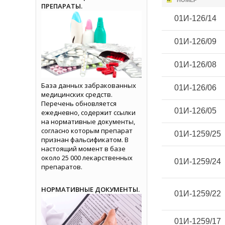
НОМЕР
ПРЕПАРАТЫ.
01И-126/14
01И-126/09
01И-126/08
База данных забракованных
01И-126/06
медицинских средств.
Перечень обновляется
01И-126/05
ежедневно, содержит ссылки
на нормативные документы,
согласно которым препарат
01И-1259/25
признан фальсификатом. В
настоящий момент в базе
около 25 000 лекарственных
01И-1259/24
препаратов.
НОРМАТИВНЫЕ ДОКУМЕНТЫ.
01И-1259/22
01И-1259/17