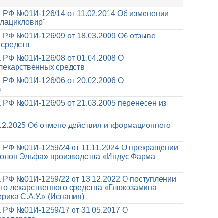
 РФ №01И-126/14 от 11.02.2014
Об изменении
алацикловир"
 РФ №01И-126/09 от 18.03.2009
Об отзыве
 средств
 РФ №01И-126/08 от 01.04.2008
О
лекарственных средств
 РФ №01И-126/06 от 20.02.2006
О
в
 РФ №01И-126/05 от 21.03.2005
перенесен из
12.2025
Об отмене действия информационного
 РФ №01И-1259/24 от 11.11.2024
О прекращении
золон Эльфа» производства «Индус Фарма
 РФ №01И-1259/22 от 13.12.2022
О поступлении
о лекарственного средства «Глюкозамина
рика С.А.У.» (Испания)
 РФ №01И-1259/17 от 31.05.2017
О