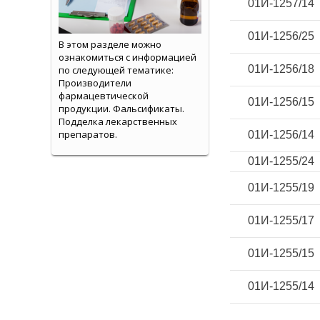
01И-1257/14
01И-1256/25
В этом разделе можно
ознакомиться с информацией
01И-1256/18
по следующей тематике:
Производители
фармацевтической
01И-1256/15
продукции. Фальсификаты.
Подделка лекарственных
препаратов.
01И-1256/14
01И-1255/24
01И-1255/19
01И-1255/17
01И-1255/15
01И-1255/14