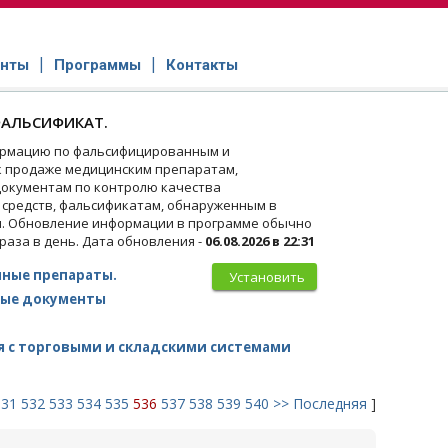
нты
Программы
Контакты
АЛЬСИФИКАТ.
рмацию по фальсифицированным и
 продаже медицинским препаратам,
окументам по контролю качества
 средств, фальсификатам, обнаруженным в
и. Обновление информации в программе обычно
 раза в день. Дата обновления -
06.08.2026 в 22:31
ные препараты.
Установить
ые документы
 с торговыми и складскими системами
531
532
533
534
535
536
537
538
539
540
>>
Последняя
]