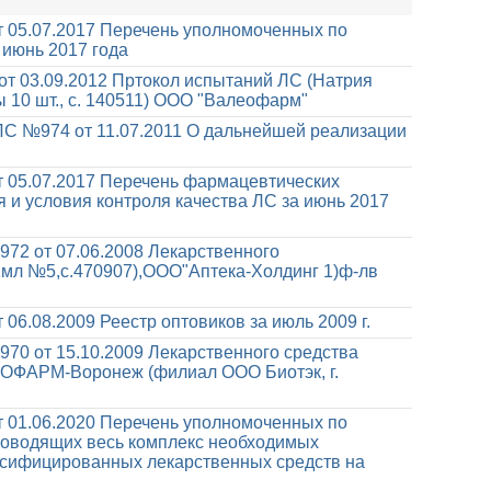
 05.07.2017
Перечень уполномоченных по
 июнь 2017 года
от 03.09.2012
Пртокол испытаний ЛС (Натрия
лы 10 шт., с. 140511) ООО "Валеофарм"
С №974 от 11.07.2011
О дальнейшей реализации
 05.07.2017
Перечень фармацевтических
и условия контроля качества ЛС за июнь 2017
72 от 07.06.2008
Лекарственного
2мл №5,с.470907),ООО"Аптека-Холдинг 1)ф-лв
 06.08.2009
Реестр оптовиков за июль 2009 г.
70 от 15.10.2009
Лекарственного средства
ИОФАРМ-Воронеж (филиал ООО Биотэк, г.
 01.06.2020
Перечень уполномоченных по
роводящих весь комплекс необходимых
сифицированных лекарственных средств на