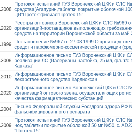
Протокол испытаний ГУЗ Воронежский ЦКК и СЛС №9
.2008
средства(Агапурин,таблетки покрытые оболочкой 1
ЦВ"Протек"филиал"Протек-15"
Реестры оптовиков Воронежский ЦКК и СЛС №969 от
.2020
организаций-поставщиков,выполняющих требования 
средств на территории Воронежской области за май 
Постановление №967 от 27.08.1999
О производстве
.1999
средст и парфюмерно-косметической продукции (сре
Информационное письмо ГУЗ Воронежский ЦКК и СЛ
.2008
реализации ЛС (Валерианы настойка, 25 мл, фл.-т/с-п
Кавказа"
Информационное письмо ГУЗ Воронежский ЦКК и СЛ
.2010
лекарственного средства Кардиоксан
Информационное письмо Воронежский ЦКК и СЛС №
.2020
организаций оптового звена, осуществляющих реги
качества фармацевтических субстанций
Письмо Федеральной службы Росздравнадзора РФ №
.2004
фальсифицированного препарата
Протокол испытаний ГУЗ Воронежский ЦКК и СЛС №9
.2009
нок, таблетки покрытые оболочкой 50 мг №50, с. A
"Протек-15"