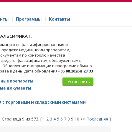
нты
Программы
Контакты
АЛЬСИФИКАТ.
рмацию по фальсифицированным и
 продаже медицинским препаратам,
окументам по контролю качества
 средств, фальсификатам, обнаруженным в
и. Обновление информации в программе обычно
 раза в день. Дата обновления -
05.08.2026 в 23:33
ные препараты.
Установить
ые документы
 с торговыми и складскими системами
Страница 9 из 573. [
1
2
3
4
5
6
7
8
9
10
>>
Последняя
]