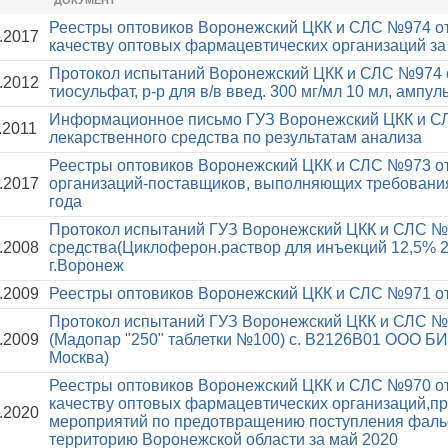
ДОКУМЕНТ
Реестры оптовиков Воронежский ЦКК и СЛС №974 от
.2017
качеству оптовых фармацевтических организаций за
Протокол испытаний Воронежский ЦКК и СЛС №974 
.2012
тиосульфат, р-р для в/в введ. 300 мг/мл 10 мл, ампу
Информационное письмо ГУЗ Воронежский ЦКК и СЛ
.2011
лекарственного средства по результатам анализа
Реестры оптовиков Воронежский ЦКК и СЛС №973 от
.2017
организаций-поставщиков, выполняющих требования 
года
Протокол испытаний ГУЗ Воронежский ЦКК и СЛС №9
.2008
средства(Циклоферон.раствор для инъекций 12,5% 
г.Воронеж
.2009
Реестры оптовиков Воронежский ЦКК и СЛС №971 от
Протокол испытаний ГУЗ Воронежский ЦКК и СЛС №9
.2009
(Мадопар "250" таблетки №100) с. В2126В01 ООО Б
Москва)
Реестры оптовиков Воронежский ЦКК и СЛС №970 от
качеству оптовых фармацевтических организаций,п
.2020
мероприятий по предотвращению поступления фаль
территорию Воронежской области за май 2020