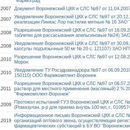
"Фармоград"
.2007
Документ Воронежский ЦКК и СЛС №97 от 11.04.200
Уведомление Воронежский ЦКК и СЛС №97 от 20.12
.2007
реализации Линкас Лор пастилки мятные № 16 ЗАО
Разрешение Воронежский ЦКК и СЛС №97 от 16.09.
.2008
таблетки для рассасывания апельсиновые №24) ЗАО
Уведомление Воронежский ЦКК и СЛС №97 от 30.09
.2008
капсулы подъязычные 50 мг № 20 с. 121107) ЗАО Н
Разрешение Воронежский ЦКК и СЛС №97 от 12.08.
.2010
Морон
Уведомление ТУ Росздравнадзора №97 от 06.09.201
.2010
150110) ООО Фармкомплект-Воронеж
Разрешение Воронежский ЦКК и СЛС №97 от 06.07.
.2011
раствор для местного применения (масляный) 2 % 20
"Фармкомплект-Воронеж"
Протокол испытаний ГУЗ Воронежский ЦКК и СЛС №9
.2009
(Ромазулан, р-р для приема внутрь 100 мл, с. 01095
Информационное письмо Воронежский ЦКК и СЛС №
.2019
организаций оптового звена, осуществляющих регис
фармацевтических субстанций в БУ ВО "Воронежский