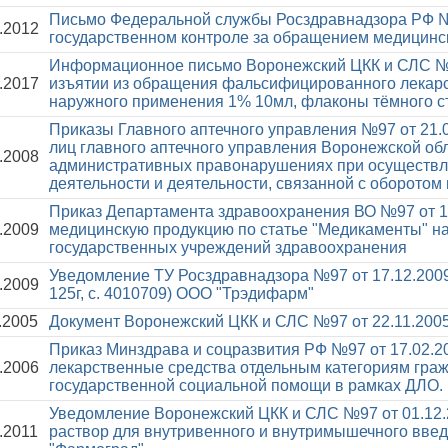
Письмо Федеральной службы Росздравнадзора РФ №
.2012
государственном контроле за обращением медицинс
Информационное письмо Воронежский ЦКК и СЛС №
.2017
изъятии из обращения фальсифицированного лекарс
наружного применения 1% 10мл, флаконы тёмного сте
Приказы Главного аптечного управления №97 от 21.
лиц главного аптечного управления Воронежской об
.2008
административных правонарушениях при осуществл
деятельности и деятельности, связанной с оборотом
Приказ Департамента здравоохранения ВО №97 от 1
.2009
медицинскую продукцию по статье "Медикаменты" на 
государственных учреждений здравоохранения
Уведомление ТУ Росздравнадзора №97 от 17.12.200
.2009
125г, с. 4010709) ООО "Трэдифарм"
.2005
Документ Воронежский ЦКК и СЛС №97 от 22.11.200
Приказ Минздрава и соцразвития РФ №97 от 17.02.
.2006
лекарственные средства отдельным категориям гра
государственной социальной помощи в рамках ДЛО.
Уведомление Воронежский ЦКК и СЛС №97 от 01.12
.2011
раствор для внутривенного и внутримышечного введе