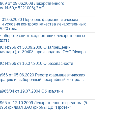
69 от 09.06.2008
Лекарственного
00мг№60,с.5221006),ЗАО
 01.06.2020
Перечень фармацевтических
и условия контроля качества лекарственных
2020 года
 и обороте спиртосодержащих лекарственных
дств)
С №966 от 30.09.2008
О запрещении
ач.карт.), с. 30408, производства ОАО "Флора
С №966 от 16.07.2010
О безопасности
966 от 05.06.2020
Реестр фармацевтических
страцию и выборочный посерийный контроль
965/04 от 19.07.2004
Об изъятии
65 от 12.10.2009
Лекарственного средства (5-
D2396) филиал ЗАО фирмы ЦВ "Протек"