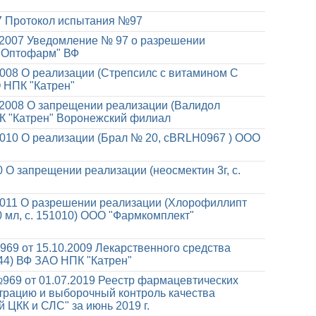
7
Протокол испытания №97
.2007
Уведомление № 97 о разрешении
 "Оптофарм" ВФ
2008
О реализации (Стрепсилс с витамином С
 НПК "Катрен"
.2008
О запрещении реализации (Валидол
ПК "Катрен" Воронежский филиал
2010
О реализации (Брал № 20, сBRLH0967 ) ООО
0
О запрещении реализации (неосмектин 3г, с.
2011
О разрешении реализации (Хлорофиллипт
 мл, с. 151010) ООО "Фармкомплект"
69 от 15.10.2009
Лекарственного средства
744) ВФ ЗАО НПК "Катрен"
969 от 01.07.2019
Реестр фармацевтических
трацию и выборочный контроль качества
 ЦКК и СЛС" за июнь 2019 г.