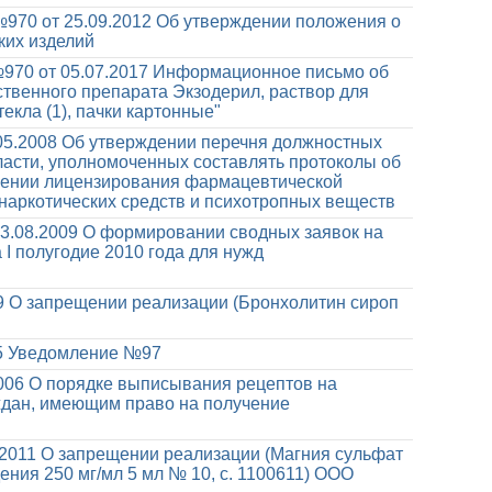
970 от 25.09.2012
Об утверждении положения о
ких изделий
970 от 05.07.2017
Информационное письмо об
твенного препарата Экзодерил, раствор для
кла (1), пачки картонные"
05.2008
Об утверждении перечня должностных
ласти, уполномоченных составлять протоколы об
ении лицензирования фармацевтической
 наркотических средств и психотропных веществ
3.08.2009
О формировании сводных заявок на
I полугодие 2010 года для нужд
9
О запрещении реализации (Бронхолитин сироп
5
Уведомление №97
2006
О порядке выписывания рецептов на
ждан, имеющим право на получение
.2011
О запрещении реализации (Магния сульфат
ния 250 мг/мл 5 мл № 10, с. 1100611) ООО