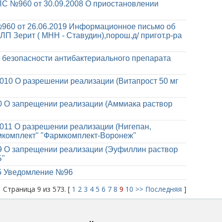
С №960 от 30.09.2008
О приостановлении
960 от 26.06.2019
Информационное письмо об
ЛП Зерит ( МНН - Ставудин),порош.д/ пригот.р-ра
 безопасности антибактериального препарата
2010
О разрешении реализации (Витапрост 50 мг
0
О запрещении реализации (Аммиака раствор
2011
О разрешении реализации (Нигепан,
рмкомплект" "Фармкомплект-Воронеж"
9
О запрещении реализации (Эуфиллин раствор
Б"
5
Уведомление №96
Страница 9 из 573. [
1
2
3
4
5
6
7
8
9
10
>>
Последняя
]