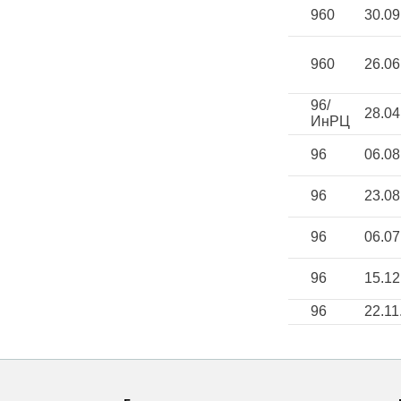
960
30.09
960
26.06
96/
28.04
ИнРЦ
96
06.08
96
23.08
96
06.07
96
15.12
96
22.11