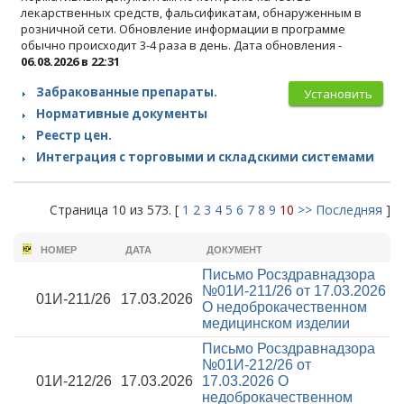
лекарственных средств, фальсификатам, обнаруженным в
розничной сети. Обновление информации в программе
обычно происходит 3-4 раза в день. Дата обновления -
06.08.2026 в 22:31
Забракованные препараты.
Установить
Нормативные документы
Реестр цен.
Интеграция с торговыми и складскими системами
Страница 10 из 573. [
1
2
3
4
5
6
7
8
9
10
>>
Последняя
]
НОМЕР
ДАТА
ДОКУМЕНТ
Письмо Росздравнадзора
№01И-211/26 от 17.03.2026
01И-211/26
17.03.2026
О недоброкачественном
медицинском изделии
Письмо Росздравнадзора
№01И-212/26 от
01И-212/26
17.03.2026
17.03.2026
О
недоброкачественном