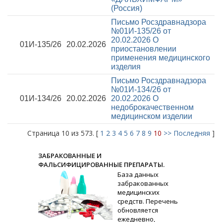
(Россия)
Письмо Росздравнадзора
№01И-135/26 от
20.02.2026
О
01И-135/26
20.02.2026
приостановлении
применения медицинского
изделия
Письмо Росздравнадзора
№01И-134/26 от
01И-134/26
20.02.2026
20.02.2026
О
недоброкачественном
медицинском изделии
Страница 10 из 573. [
1
2
3
4
5
6
7
8
9
10
>>
Последняя
]
ЗАБРАКОВАННЫЕ И
ФАЛЬСИФИЦИРОВАННЫЕ ПРЕПАРАТЫ.
База данных
забракованных
медицинских
средств. Перечень
обновляется
ежедневно,