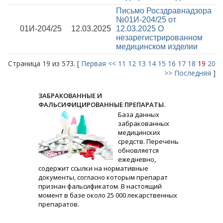
Письмо Росздравнадзора
№01И-204/25 от
01И-204/25
12.03.2025
12.03.2025
О
незарегистрированном
медицинском изделии
Страница 19 из 573. [
Первая
<<
11
12
13
14
15
16
17
18
19
20
>>
Последняя
]
ЗАБРАКОВАННЫЕ И
ФАЛЬСИФИЦИРОВАННЫЕ ПРЕПАРАТЫ.
База данных
забракованных
медицинских
средств. Перечень
обновляется
ежедневно,
содержит ссылки на нормативные
документы, согласно которым препарат
признан фальсификатом. В настоящий
момент в базе около 25 000 лекарственных
препаратов.