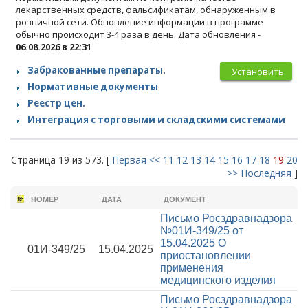
лекарственных средств, фальсификатам, обнаруженным в
розничной сети. Обновление информации в программе
обычно происходит 3-4 раза в день. Дата обновления -
06.08.2026 в 22:31
Забракованные препараты.
Установить
Нормативные документы
Реестр цен.
Интеграция с торговыми и складскими системами
Страница 19 из 573. [
Первая
<<
11
12
13
14
15
16
17
18
19
20
>>
Последняя
]
НОМЕР
ДАТА
ДОКУМЕНТ
Письмо Росздравнадзора
№01И-349/25 от
15.04.2025
О
01И-349/25
15.04.2025
приостановлении
применения
медицинского изделия
Письмо Росздравнадзора