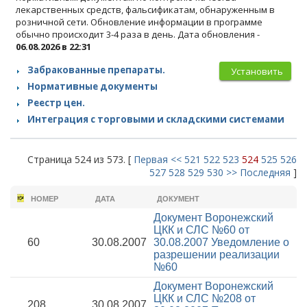
лекарственных средств, фальсификатам, обнаруженным в
розничной сети. Обновление информации в программе
обычно происходит 3-4 раза в день. Дата обновления -
06.08.2026 в 22:31
Забракованные препараты.
Установить
Нормативные документы
Реестр цен.
Интеграция с торговыми и складскими системами
Страница 524 из 573. [
Первая
<<
521
522
523
524
525
526
527
528
529
530
>>
Последняя
]
НОМЕР
ДАТА
ДОКУМЕНТ
Документ Воронежский
ЦКК и СЛС №60 от
60
30.08.2007
30.08.2007
Уведомление о
разрешении реализации
№60
Документ Воронежский
ЦКК и СЛС №208 от
208
30.08.2007