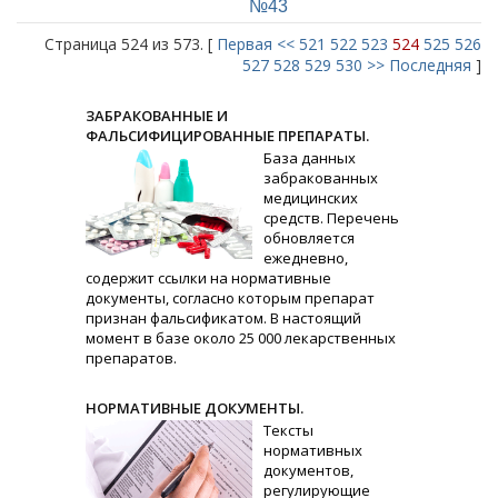
№43
Страница 524 из 573. [
Первая
<<
521
522
523
524
525
526
527
528
529
530
>>
Последняя
]
ЗАБРАКОВАННЫЕ И
ФАЛЬСИФИЦИРОВАННЫЕ ПРЕПАРАТЫ.
База данных
забракованных
медицинских
средств. Перечень
обновляется
ежедневно,
содержит ссылки на нормативные
документы, согласно которым препарат
признан фальсификатом. В настоящий
момент в базе около 25 000 лекарственных
препаратов.
НОРМАТИВНЫЕ ДОКУМЕНТЫ.
Тексты
нормативных
документов,
регулирующие