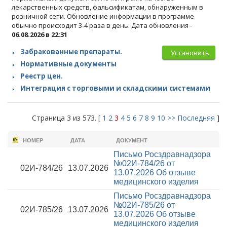
лекарственных средств, фальсификатам, обнаруженным в
розничной сети. Обновление информации в программе
обычно происходит 3-4 раза в день. Дата обновления -
06.08.2026 в 22:31
Забракованные препараты.
Установить
Нормативные документы
Реестр цен.
Интеграция с торговыми и складскими системами
Страница 3 из 573. [
1
2
3
4
5
6
7
8
9
10
>>
Последняя
]
НОМЕР
ДАТА
ДОКУМЕНТ
Письмо Росздравнадзора
№02И-784/26 от
02И-784/26
13.07.2026
13.07.2026
Об отзыве
медицинского изделия
Письмо Росздравнадзора
№02И-785/26 от
02И-785/26
13.07.2026
13.07.2026
Об отзыве
медицинского изделия