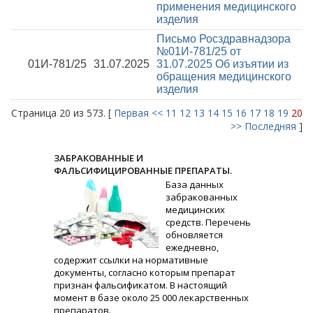
применения медицинского
изделия
Письмо Росздравнадзора
№01И-781/25 от
01И-781/25
31.07.2025
31.07.2025
Об изъятии из
обращения медицинского
изделия
Страница 20 из 573. [
Первая
<<
11
12
13
14
15
16
17
18
19
20
>>
Последняя
]
ЗАБРАКОВАННЫЕ И
ФАЛЬСИФИЦИРОВАННЫЕ ПРЕПАРАТЫ.
База данных
забракованных
медицинских
средств. Перечень
обновляется
ежедневно,
содержит ссылки на нормативные
документы, согласно которым препарат
признан фальсификатом. В настоящий
момент в базе около 25 000 лекарственных
препаратов.