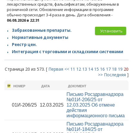
лекарственных средств, фальсификатам, обнаруженным в
розничной сети. Обновление информации в программе
обычно происходит 3-4 раза в день. Дата обновления -
06.08.2026 в 22:31
Забракованные препараты.
Установить
Нормативные документы
Реестр цен.
Интеграция с торговыми и складскими системами
Страница 20 из 573. [
Первая
<<
11
12
13
14
15
16
17
18
19
20
>>
Последняя
]
НОМЕР
ДАТА
ДОКУМЕНТ
Письмо Росздравнадзора
№01И-206/25 от
01И-206/25
12.03.2025
12.03.2025
Об отмене
действия
информационного письма
Письмо Росздравнадзора
№01И-184/25 от