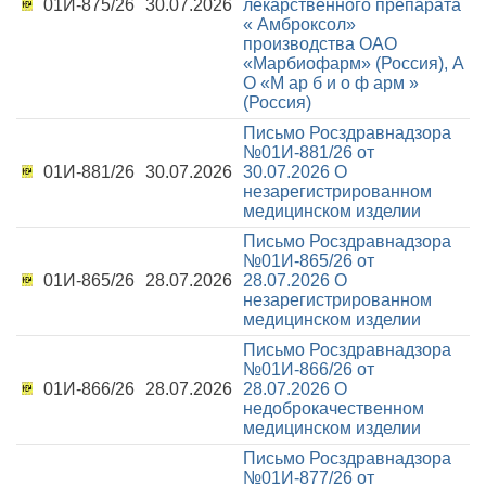
01И-875/26
30.07.2026
лекарственного препарата
« Амброксол»
производства ОАО
«Марбиофарм» (Россия), А
О «М ар б и о ф арм »
(Россия)
Письмо Росздравнадзора
№01И-881/26 от
01И-881/26
30.07.2026
30.07.2026
О
незарегистрированном
медицинском изделии
Письмо Росздравнадзора
№01И-865/26 от
01И-865/26
28.07.2026
28.07.2026
О
незарегистрированном
медицинском изделии
Письмо Росздравнадзора
№01И-866/26 от
01И-866/26
28.07.2026
28.07.2026
О
недоброкачественном
медицинском изделии
Письмо Росздравнадзора
№01И-877/26 от