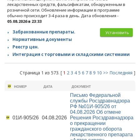
лекарственных средств, фальсификатам, обнаруженным в
розничной сети. Обновление информации в программе
обычно происходит 3-4 раза в день. Дата обновления -
05.08.2026 в 23:33
Забракованные препараты.
Установить
Нормативные документы
Реестр цен.
Интеграция с торговыми и складскими системами
Страница 1 из 573. [
1
2
3
4
5
6
7
8
9
10
>>
Последняя
]
НОМЕР
ДАТА
ДОКУМЕНТ
Письмо Федеральной
службы Росздравнадзора
РФ №01И-905/26 от
04.08.2026
Об отмене
01И-905/26
04.08.2026
Решения Росздравнадзора
о прекращении
гражданского оборота
лекарственного препарата