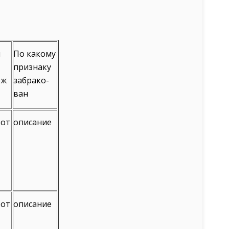
и
По какому
признаку
еж
забрако-
ван
 от
описание
 от
описание