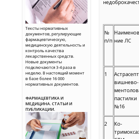
недоброкачес
Тексты нормативных
№
Наименов
документов, регулирующие
фармацевтическую,
п/п
ние ЛС
медицинскую деятельность и
контроль качества
лекарственных средств.
Новые документы
подключаются 3-4 раза в
неделю. В настоящий момент
1
Астрасепт
в базе более 16 000
вишнево-
нормативных документов.
ментолов
пастилки
ФАРМАЦЕВТИКА И
МЕДИЦИНА. СТАТЬИ И
№16
ПУБЛИКАЦИИ.
2
Ко-
тримокса