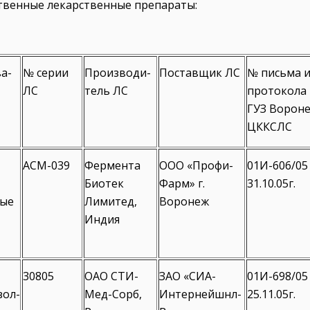
твенные лекарственные препараты:
а-
№ серии
Производи-
Поставщик ЛС
№ письма 
ЛС
тель ЛС
протокола
ГУЗ Ворон
ЦККСЛС
АСМ-039
Фермента
ООО «Профи-
01И-606/05
Биотек
Фарм» г.
31.10.05г.
ые
Лимитед,
Воронеж
Индия
30805
ОАО СТИ-
ЗАО «СИА-
01И-698/05
зол-
Мед-Сорб,
Интернейшнл-
25.11.05г.