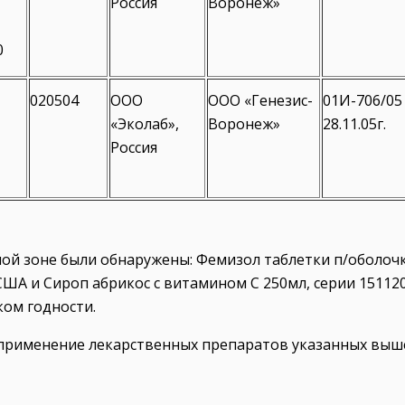
Россия
Воронеж»
0
020504
ООО
ООО «Генезис-
01И-706/05
«Эколаб»,
Воронеж»
28.11.05г.
Россия
ной зоне были обнаружены: Фемизол таблетки п/оболоч
США и Сироп абрикос с витамином С 250мл, серии 15112
ом годности.
 применение лекарственных препаратов указанных выш