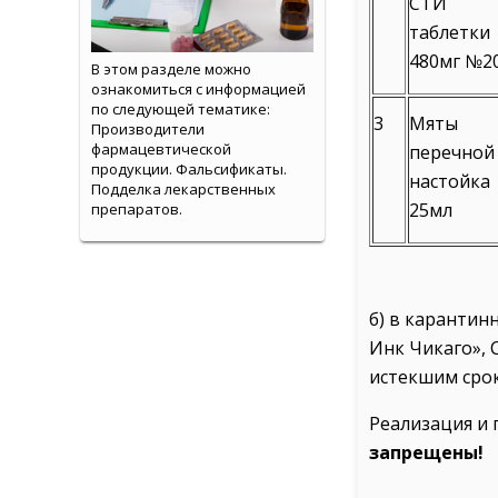
СТИ
таблетки
480мг №2
В этом разделе можно
ознакомиться с информацией
по следующей тематике:
3
Мяты
Производители
фармацевтической
перечной
продукции. Фальсификаты.
настойка
Подделка лекарственных
25мл
препаратов.
б) в карантин
Инк Чикаго», 
истекшим срок
Реализация и
запрещены!