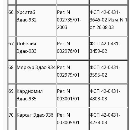
66.
Урситаб
Рег. N
ФСП 42-0431-
Эдас-932
002735/01-
3646-02 Изм. N 1
2003
от 26.08.03
67.
Лобелия
Рег. N
ФСП 42-0431-
Эдас-933
002976/01
3459-02
68.
Меркур Эдас-934
Рег. N
ФСП 42-0431-
002979/01
3595-02
69.
Кардиомил
Рег. N
ФСП 42-0431-
Эдас-935
003001/01
4303-03
70.
Карсат Эдас-936
Рег. N
ФСП 42-0431-
003005/01
4234-03