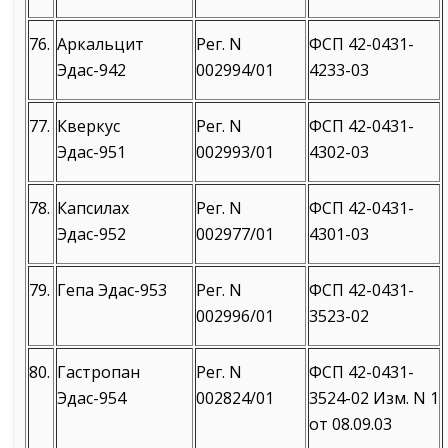
76.
Аркальцит
Рег. N
ФСП 42-0431-
Эдас-942
002994/01
4233-03
77.
Кверкус
Рег. N
ФСП 42-0431-
Эдас-951
002993/01
4302-03
78.
Капсилах
Рег. N
ФСП 42-0431-
Эдас-952
002977/01
4301-03
79.
Гепа Эдас-953
Рег. N
ФСП 42-0431-
002996/01
3523-02
80.
Гастропан
Рег. N
ФСП 42-0431-
Эдас-954
002824/01
3524-02 Изм. N 1
от 08.09.03