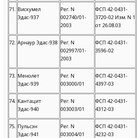
71.
Вискумел
Рег. N
ФСП 42-0431-
Эдас-937
002740/01-
3720-02 Изм. N 1
2003
от 26.08.03
72.
Арнаур Эдас-938
Рег. N
ФСП 42-0431-
002997/01-
3596-02
2003
73.
Менолет
Рег. N
ФСП 42-0431-
Эдас-939
003000/01
4397-03
74.
Кантацит
Рег. N
ФСП 42-0431-
Эдас-940
003003/01
4312-03
75.
Пульсэн
Рег. N
ФСП 42-0431-
Эдас-941
003004/01
4232-03