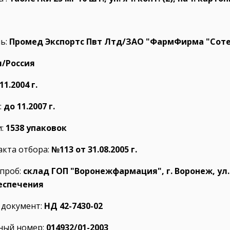
ь:
Промед Экспортс Пвт Лтд/ЗАО "ФармФирма "Соте
/Россия
11.2004 г.
:
до 11.2007 г.
:
1538 упаковок
акта отбора:
№113 от 31.08.2005 г.
проб:
склад ГОП "Воронежфармация", г. Воронеж, ул.
еспечения
документ:
НД 42-7430-02
ный номер:
014932/01-2003