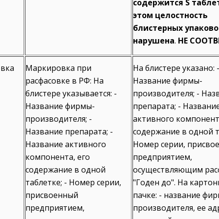
содержится Ѕ табле
этом целостность
блистерных упаково
нарушена
.
НЕ СООТВ
вка
Маркировка при
На блистере указано: 
расфасовке в РФ: На
Название фирмы-
блистере указывается: -
производителя; - Наз
Название фирмы-
препарата; - Названи
производителя; -
активного компонента
Название препарата; -
содержание в одной т
Название активного
Номер серии, присво
компонента, его
предприятием,
содержание в одной
осуществляющим расф
таблетке; - Номер серии,
"Годен до". На карто
присвоенный
пачке: - название фи
предприятием,
производителя, ее ад