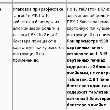
а
Упаковка при расфасовке
По 10 таблеток в блис
"ангро" в РФ: По 10
алюминиевой фольги 
таблеток в блистеры из
ПВХ. 2 блистера пом
алюминиевой фольги и
картонную пачку вмес
пленки ПВХ. По 2 или 4
инструкцией по прим
блистера помещают в
При просмотре 1538
картонную пачку вместе с
картонных пачек
инструкцией по
установлено: 1. В 15
применению.
картонных пачках
содержатся 2 блисте
ячейками, не соде
таблеток. 2. В 1 пачк
блистеров один так
содержит таблеток. 3
пачке из 2 блистеро
блистере в ячейке