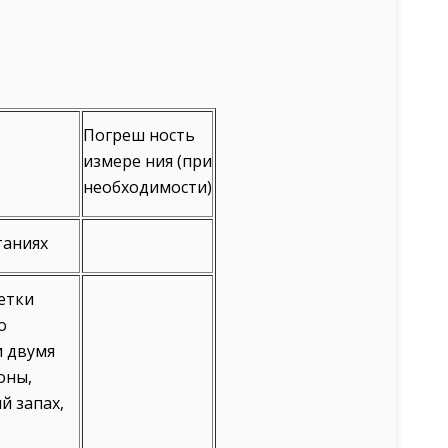
Погреш ность
измере ния (при
необходимости)
таниях
етки
о
 двумя
оны,
 запах,