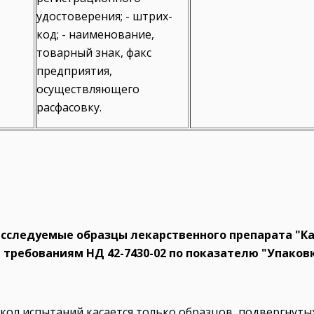
удостоверения; - штрих-
код; - наименование,
товарный знак, факс
предприятия,
осуществляющего
расфасовку.
сследуемые образцы лекарственного препарата "Кап
требованиям НД 42-7430-02 по показателю "Упаков
ол испытаний касается только образцов, подвергнуты