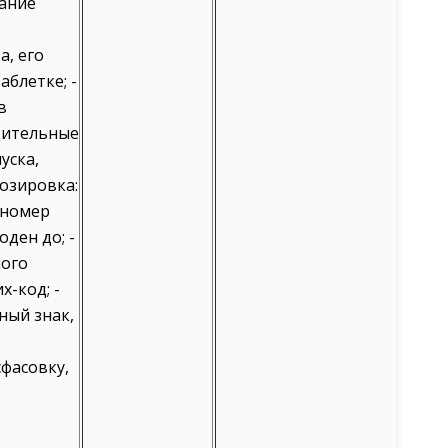
вание
е
, его
аблетке; -
в
дительные
уска,
Дозировка:
 номер
оден до; -
ного
х-код; -
ный знак,
фасовку,