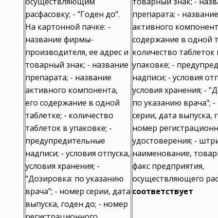
осуществляющим
товарный знак; - наз
расфасовку; - "Годен до".
препарата; - названи
На картонной пачке: -
активного компонента
название фирмы-
содержание в одной т
производителя, ее адрес и
количество таблеток 
товарный знак; - название
упаковке; - предупре
препарата; - название
надписи; - условия отп
активного компонента,
условия хранения; - "
его содержание в одной
по указанию врача"; -
таблетке; - количество
серии, дата выпуска, г
таблеток в упаковке; -
номер регистрацион
предупредительные
удостоверения; - штри
надписи; - условия отпуска,
наименование, товар
условия хранения; -
факс предприятия,
"Дозировка: по указанию
осуществляющего рас
врача"; - номер серии, дата
соответствует
выпуска, годен до; - номер
регистрационного