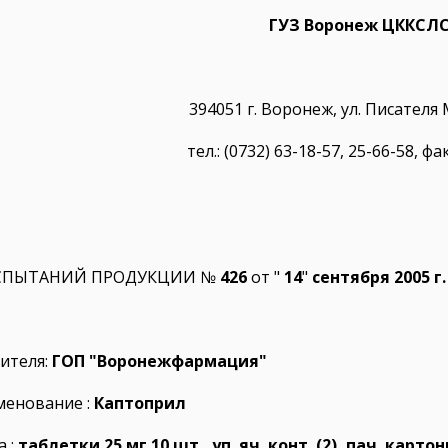
ГУЗ Воронеж ЦККСЛ
394051 г. Воронеж, ул. Писателя
тел.: (0732) 63-18-57, 25-66-58, фа
CПЫТАНИЙ ПРОДУКЦИИ №
426
от "
14
"
сентября
2005 г.
ителя:
ГОП "Воронежфармация"
менование :
Каптоприл
а :
таблетки 25 мг 10 шт., уп. яч. конт. (2), пач. карто