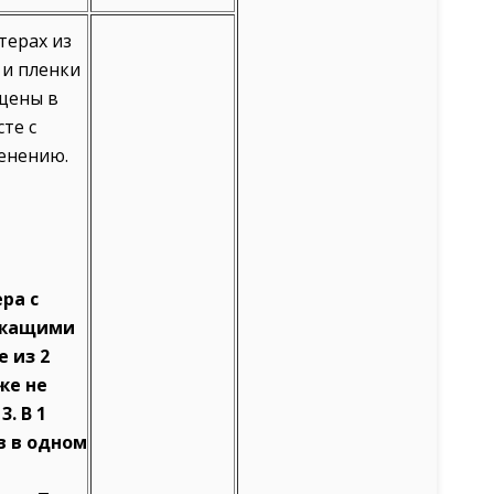
терах из
и пленки
ещены в
те с
енению.
ра с
ржащими
е из 2
же не
. В 1
в в одном