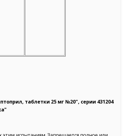
топрил, таблетки 25 мг №20", серии 431204
ка"
х этим испытаниям. Запрещается полное или