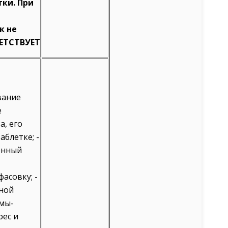
тки. При
к не
ЕТСТВУЕТ
-
вание
е
, его
аблетке; -
енный
асовку; -
нной
рмы-
рес и