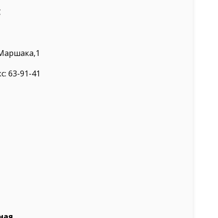
С
 Маршака,1
кс: 63-91-41
нная