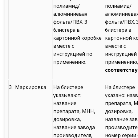
полиамид/
полиамид/
алюминиевая
алюминиева
фольга/ПВХ. 3
фольга/ПВХ. 
блистера в
блистера в
картонной коробке
картонной к
вместе с
вместе с
инструкцией по
инструкцией
применению.
применению
соответству
3.
Маркировка
На блистере
На блистере
указывают:
указано: наз
название
препарата, 
препарата, МНН,
дозировка,
дозировка,
название за
название завода
производите
производителя,
номер серии 