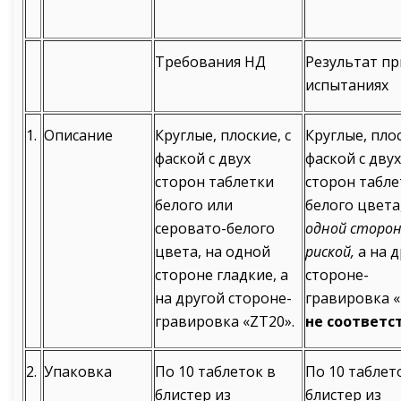
Требования НД
Результат пр
испытаниях
1.
Описание
Круглые, плоские, с
Круглые, плос
фаской с двух
фаской с двух
сторон таблетки
сторон табле
белого или
белого цвета
серовато-белого
одной сторон
цвета, на одной
риской,
а на 
стороне гладкие, а
стороне-
на другой стороне-
гравировка «
гравировка «ZT20».
не соответс
2.
Упаковка
По 10 таблеток в
По 10 таблет
блистер из
блистер из