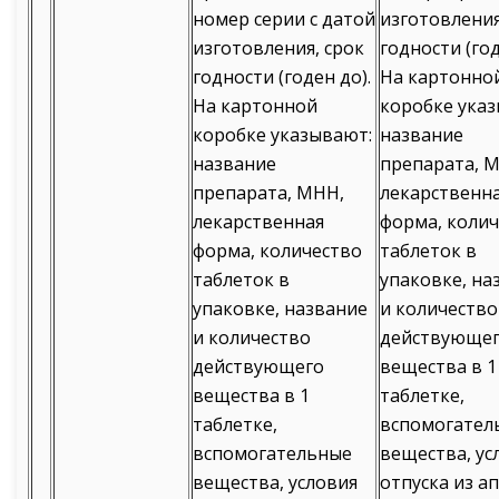
номер серии с датой
изготовления
изготовления, срок
годности (год
годности (годен до).
На картонно
На картонной
коробке ука
коробке указывают:
название
название
препарата, 
препарата, МНН,
лекарственн
лекарственная
форма, коли
форма, количество
таблеток в
таблеток в
упаковке, на
упаковке, название
и количество
и количество
действующе
действующего
вещества в 1
вещества в 1
таблетке,
таблетке,
вспомогател
вспомогательные
вещества, ус
вещества, условия
отпуска из ап