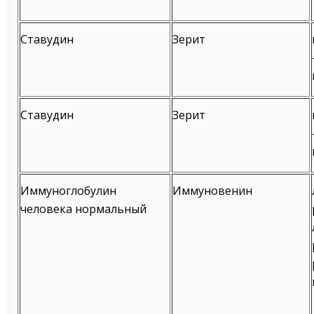
Ставудин
Зерит
Ставудин
Зерит
Иммуноглобулин
Иммуновенин
человека нормальный