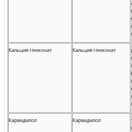
Кальция глюконат
Кальция глюконат
Карведилол
Карведилол