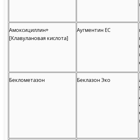
Амоксициллин+
Аугментин ЕС
[Клавулановая кислота]
Беклометазон
Беклазон Эко