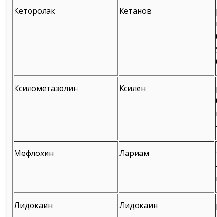
Кеторолак
Кетанов
Ксилометазолин
Ксилен
Мефлохин
Лариам
Лидокаин
Лидокаин