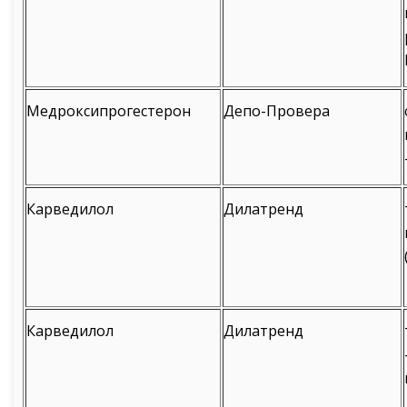
Медроксипрогестерон
Депо-Провера
Карведилол
Дилатренд
Карведилол
Дилатренд