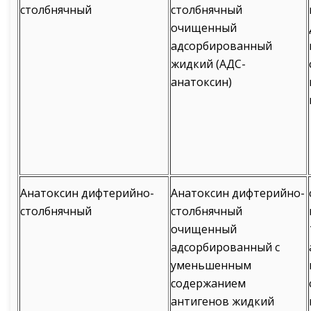
столбнячный
столбнячный
очищенный
адсорбированный
жидкий (АДС-
анатоксин)
Анатоксин дифтерийно-
Анатоксин дифтерийно-
столбнячный
столбнячный
очищенный
адсорбированный с
уменьшенным
содержанием
антигенов жидкий