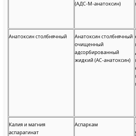
(АДС-М-анатоксин)
Анатоксин столбнячный
Анатоксин столбнячный
очищенный
адсорбированный
жидкий (АС-анатоксин)
Калия и магния
Аспаркам
аспарагинат