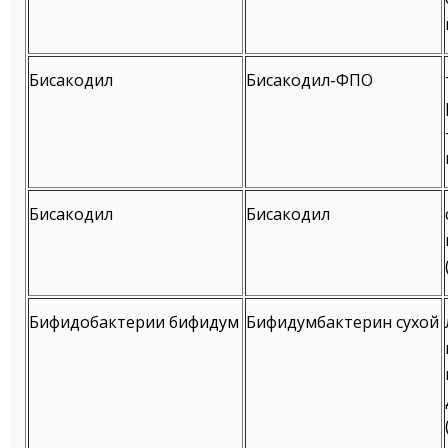
Бисакодил
Бисакодил-ФПО
Бисакодил
Бисакодил
Бифидобактерии бифидум
Бифидумбактерин сухой