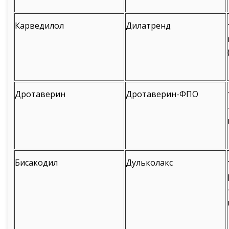
Карведилол
Дилатренд
Дротаверин
Дротаверин-ФПО
Бисакодил
Дульколакс