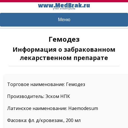
www.MedBrak.ru
учет и контроль
Меню
Гемодез
Информация о забракованном
лекарственном препарате
Торговое наименование: Гемодез
Производитель: Эском НПК
Латинское наименование: Haemodesum
Фасовка: фл. д/кровезам., 200 мл