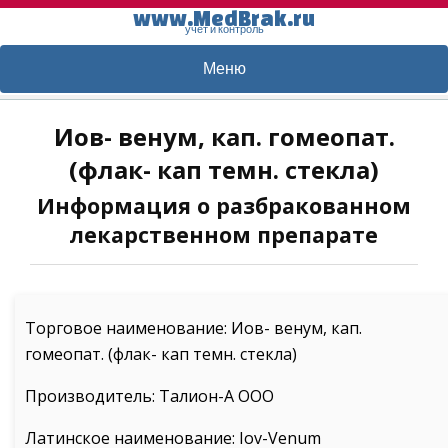
www.MedBrak.ru
учет и контроль
Меню
Иов- венум, кап. гомеопат.
(флак- кап темн. стекла)
Информация о разбракованном
лекарственном препарате
Торговое наименование: Иов- венум, кап.
гомеопат. (флак- кап темн. стекла)
Производитель: Талион-А ООО
Латинское наименование: Iov-Venum