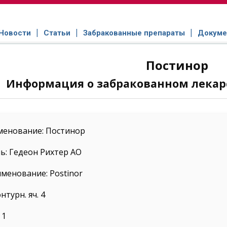
Новости
Статьи
Забракованные препараты
Докуме
Постинор
Информация о забракованном лекар
менование: Постинор
ь: Гедеон Рихтер АО
менование: Postinor
нтурн. яч. 4
 1