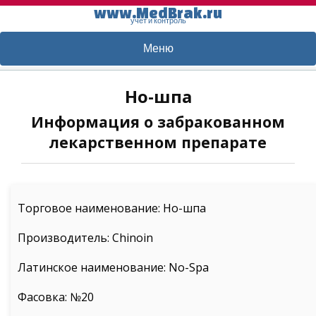
www.MedBrak.ru
учет и контроль
Меню
Но-шпа
Информация о забракованном
лекарственном препарате
Торговое наименование: Но-шпа
Производитель: Chinoin
Латинское наименование: No-Spa
Фасовка: №20