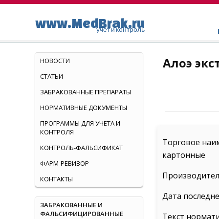
www.MedBrak.ru
учет и контроль
Алоэ экс
НОВОСТИ
СТАТЬИ
ЗАБРАКОВАННЫЕ ПРЕПАРАТЫ
НОРМАТИВНЫЕ ДОКУМЕНТЫ
ПРОГРАММЫ ДЛЯ УЧЕТА И
КОНТРОЛЯ
Торговое наим
КОНТРОЛЬ-ФАЛЬСИФИКАТ
картонные
ФАРМ-РЕВИЗОР
Производител
КОНТАКТЫ
Дата последне
ЗАБРАКОВАННЫЕ И
ФАЛЬСИФИЦИРОВАННЫЕ
Текст нормат