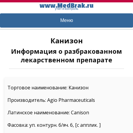
www.MedBrak.ru
учет и контроль
Меню
Канизон
Информация о разбракованном
лекарственном препарате
Торговое наименование: Канизон
Производитель: Agio Pharmaceuticals
Латинское наименование: Canison
Фасовка: уп. контурн. б/яч. 6, [с апплик. ]