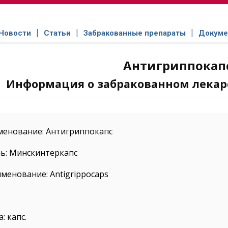
Новости
Статьи
Забракованные препараты
Докуме
Антигриппокап
Информация о забракованном лекар
менование: Антигриппокапс
ь: Минскинтеркапс
менование: Antigrippocaps
: капс.