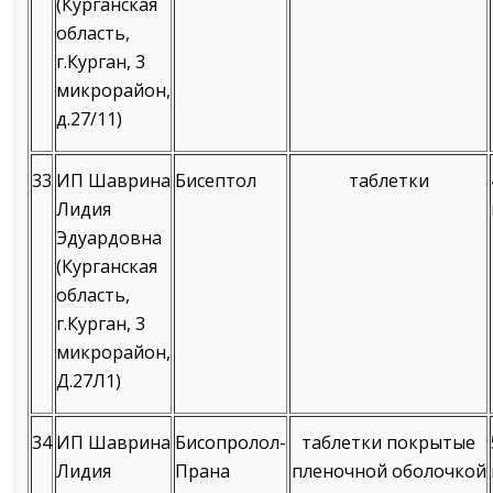
(Курганская
область,
г.Курган, 3
микрорайон,
д.27/11)
33
ИП Шаврина
Бисептол
таблетки
Лидия
Эдуардовна
(Курганская
область,
г.Курган, 3
микрорайон,
Д.27Л1)
34
ИП Шаврина
Бисопролол-
таблетки покрытые
Лидия
Прана
пленочной оболочкой