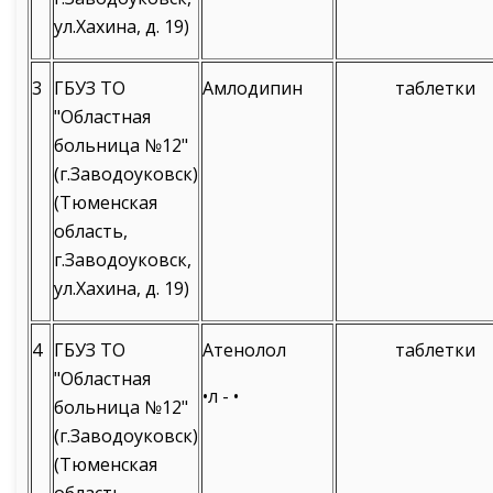
ул.Хахина, д. 19)
3
ГБУЗ ТО
Амлодипин
таблетки
"Областная
больница №12"
(г.Заводоуковск)
(Тюменская
область,
г.Заводоуковск,
ул.Хахина, д. 19)
4
ГБУЗ ТО
Атенолол
таблетки
"Областная
•л - •
больница №12"
(г.Заводоуковск)
(Тюменская