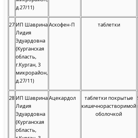
д.27/11)
27
ИП Шаврина
Аскофен-П
таблетки
Лидия
Эдуардовна
(Курганская
область,
г.Курган, 3
микрорайон,
д.27/11)
28
ИП Шаврина
Ацекардол
таблетки покрытые
Лидия
кишечнорастворимой
Эдуардовна
оболочкой
(Курганская
область,