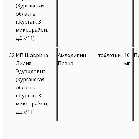
(Курганская
область,
г.Курган, 3
микрорайон,
д.27/11)
22
ИП Шаврина
Амлодипин-
таблетки
10
П
Лидия
Прана
мг
Эдуардовна
(Курганская
область,
г.Курган, 3
микрорайон,
д.27/11)