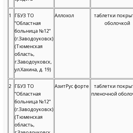
1
ГБУЗ ТО
Аллохол
таблетки покры
"Областная
оболочкой
больница №12"
(г.Заводоуковск)
(Тюменская
область,
г.Заводоуковск,
ул.Хахина, д. 19)
2
ГБУЗ ТО
АзитРус форте
таблетки покры
"Областная
пленочной оболо
больница №12"
(г.Заводоуковск)
(Тюменская
область,
г.Заводоуковск,