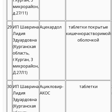
г.Курган, 3
микрорайон,
д.27/11)
29
ИП Шаврина
Ацекардол
таблетки покрытые
Лидия
кишечнорастворимой
Эдуардовна
оболочкой
(Курганская
область,
г.Курган, 3
микрорайон,
Д.27Л1)
30
ИП Шаврина
Ацикловир-
таблетки
Лидия
АКОС
Эдуардовна
(Курганская