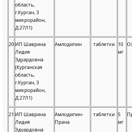
область,
г.Курган, 3
микрорайон,
Д.27Л1)
20
ИП Шаврина
Амлодипин
таблетки
10
О
Лидия
мг
Эдуардовна
(Курганская
область,
г.Курган, 3
микрорайон,
Д.27Л1)
21
ИП Шаврина
Амлодипин-
таблетки
5
П
Лидия
Прана
мг
Эдуардовна