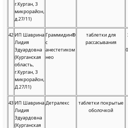
г.Курган, 3
микрорайон,
д.27/11)
42
ИП Шаврина
Граммидин®
таблетки для
Лидия
с
рассасывания
Эдуардовна
анестетиком
0
(Курганская
нео
область,
г.Курган, 3
микрорайон,
Д.27Л1)
43
ИП Шаврина
Детралекс
таблетки покрытые
Лидия
оболочкой
Эдуардовна
(Курганская