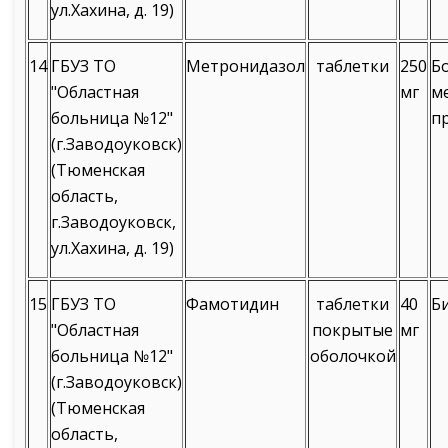
ул.Хахина, д. 19)
14
ГБУЗ ТО
Метронидазол
таблетки
250
Б
"Областная
мг
м
больница №12"
п
(г.Заводоуковск)
(Тюменская
область,
г.Заводоуковск,
ул.Хахина, д. 19)
15
ГБУЗ ТО
Фамотидин
таблетки
40
Б
"Областная
покрытые
мг
больница №12"
оболочкой
(г.Заводоуковск)
(Тюменская
область,