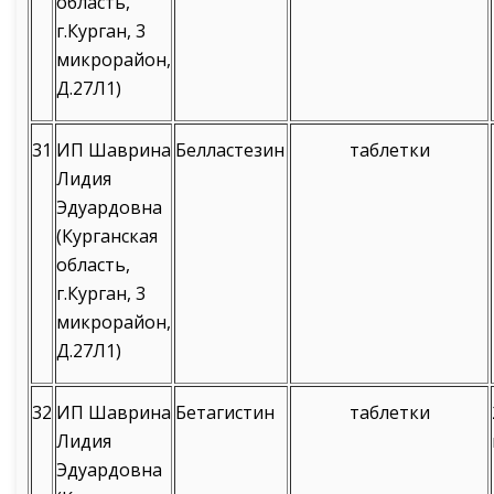
область,
г.Курган, 3
микрорайон,
Д.27Л1)
31
ИП Шаврина
Белластезин
таблетки
Лидия
Эдуардовна
(Курганская
область,
г.Курган, 3
микрорайон,
Д.27Л1)
32
ИП Шаврина
Бетагистин
таблетки
Лидия
Эдуардовна