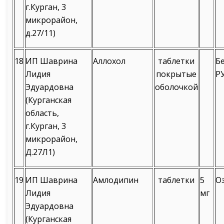
г.Курган, 3
микрорайон,
д.27/11)
18
ИП Шаврина
Аллохол
таблетки
Б
Лидия
покрытые
Р
Эдуардовна
оболочкой
(Курганская
область,
г.Курган, 3
микрорайон,
Д.27Л1)
19
ИП Шаврина
Амлодипин
таблетки
5
О
Лидия
мг
Эдуардовна
(Курганская