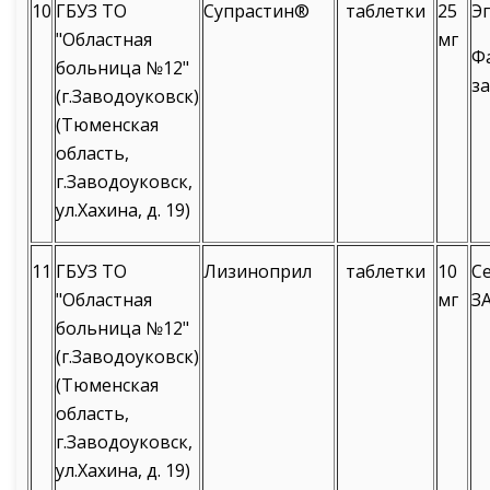
10
ГБУЗ ТО
Супрастин®
таблетки
25
Эг
"Областная
мг
Ф
больница №12"
з
(г.Заводоуковск)
(Тюменская
область,
г.Заводоуковск,
ул.Хахина, д. 19)
11
ГБУЗ ТО
Лизиноприл
таблетки
10
С
"Областная
мг
З
больница №12"
(г.Заводоуковск)
(Тюменская
область,
г.Заводоуковск,
ул.Хахина, д. 19)