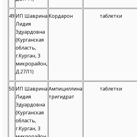
49
ИП Шаврина
Кордарон
таблетки
Лидия
Эдуардовна
(Курганская
область,
г.Курган, 3
микрорайон,
Д.27Л1)
50
ИП Шаврина
Ампициллина
таблетки
Лидия
тригидрат
Эдуардовна
(Курганская
область,
г.Курган, 3
микрорайон,