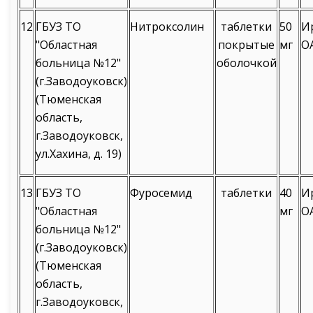
12
ГБУЗ ТО
Нитроксолин
таблетки
50
И
"Областная
покрытые
мг
О
больница №12"
оболочкой
(г.Заводоуковск)
(Тюменская
область,
г.Заводоуковск,
ул.Хахина, д. 19)
13
ГБУЗ ТО
Фуросемид
таблетки
40
И
"Областная
мг
О
больница №12"
(г.Заводоуковск)
(Тюменская
область,
г.Заводоуковск,