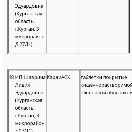
Эдуардовна
(Курганская
область,
г.Курган, 3
микрорайон,
Д.27Л1)
48
ИП Шаврина
КардиАСК
таблетки покрытые
Лидия
кишечнорастворимо
Эдуардовна
пленочной оболочко
(Курганская
область,
г.Курган, 3
микрорайон,
д.27/11)