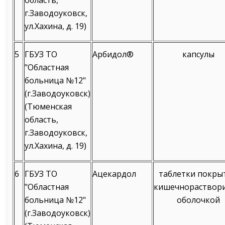
область,
г.Заводоуковск,
ул.Хахина, д. 19)
5
ГБУЗ ТО
Арбидол®
капсулы
"Областная
больница №12"
(г.Заводоуковск)
(Тюменская
область,
г.Заводоуковск,
ул.Хахина, д. 19)
6
ГБУЗ ТО
Ацекардол
таблетки покры
"Областная
кишечнораствор
больница №12"
оболочкой
(г.Заводоуковск)