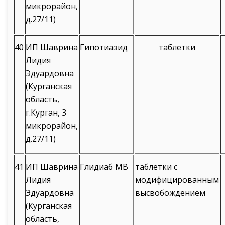
микрорайон,
д.27/11)
40
ИП Шаврина
Гипотиазид
таблетки
Лидия
Эдуардовна
(Курганская
область,
г.Курган, 3
микрорайон,
д.27/11)
41
ИП Шаврина
Глидиаб МВ
таблетки с
Лидия
модифицированным
Эдуардовна
высвобождением
(Курганская
область,