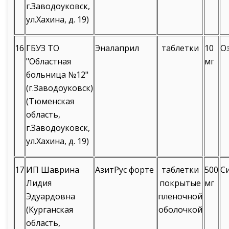
г.Заводоуковск,
ул.Хахина, д. 19)
16
ГБУЗ ТО
Эналаприл
таблетки
10
О
"Областная
мг
больница №12"
(г.Заводоуковск)
(Тюменская
область,
г.Заводоуковск,
ул.Хахина, д. 19)
17
ИП Шаврина
АзитРус форте
таблетки
500
С
Лидия
покрытые
мг
Эдуардовна
пленочной
(Курганская
оболочкой
область,