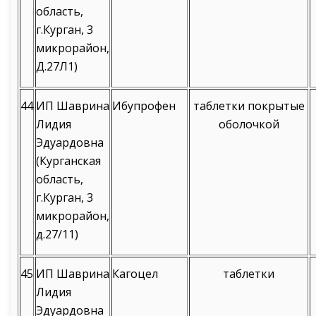
область,
г.Курган, 3
микрорайон,
Д.27Л1)
44
ИП Шаврина
Ибупрофен
таблетки покрытые
Лидия
оболочкой
Эдуардовна
(Курганская
область,
г.Курган, 3
микрорайон,
д.27/11)
45
ИП Шаврина
Кагоцел
таблетки
Лидия
Эдуардовна