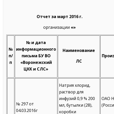
Отчет за март 2016 г.
организации
«»
№ и дата
№
информационного
Наименование
п/
письма БУ ВО
Прои
ЛС
п
«Воронежский
ЦКК и СЛС»
Натрия хлорид,
раствор для
инфузий 0,9 % 200
ОАО Н
№ 297 от
мл, бутылки (28),
(Росси
04.03.2016г
коробки