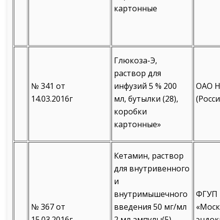
картонные
Глюкоза-Э,
раствор для
№ 341 от
инфузий 5 % 200
ОАО Н
14.03.2016г
мл, бутылки (28),
(Росси
коробки
картонные»
Кетамин, раствор
для внутривенного
и
внутримышечного
ФГУП
№ 367 от
введения 50 мг/мл
«Моск
15.03.2016г
2 мл,ампулы(5),
эндо