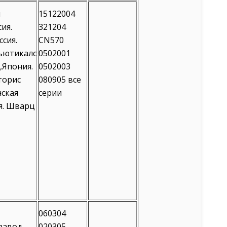
я
15122004
ия.
321204
сия.
CN570
ьютикалс
0502001
,Япония.
0502003
торис
080905 все
нская
серии
я. Шварц
060304
завод
020305