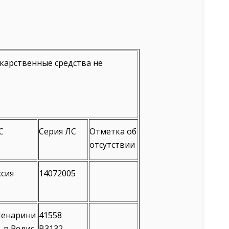
карственные средства не
С
Серия ЛС
Отметка об
отсутствии
ссия
14072005
Менарини
41558
-р Редис
В3132