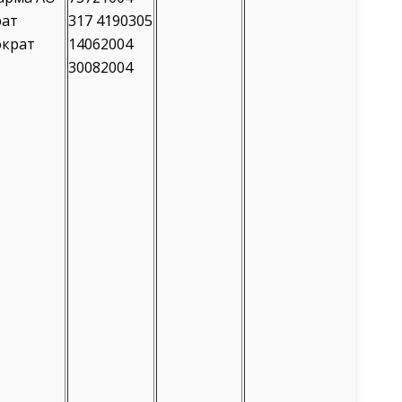
рат
317 4190305
ократ
14062004
30082004