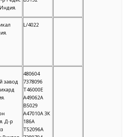
Индия.
икал
L/4022
ия.
480604
й завод
7378096
Рихард
Т46000Е
я.
А49062А
В5029
он
А47010А 3К
я. Д-р
186А
из
Т52096А