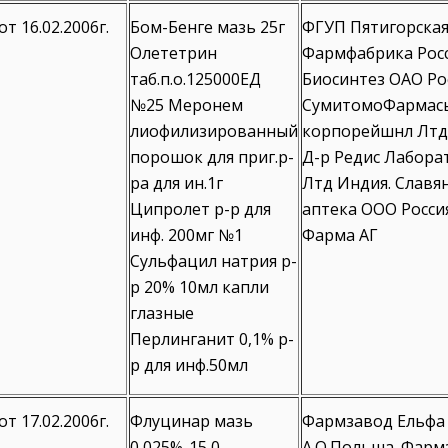
от 16.02.2006г.
Бом-Бенге мазь 25г
ФГУП Пятигорска
Олететрин
Фармфабрика Росс
таб.п.о.125000ЕД
Биосинтез ОАО Рос
№25 Меронем
СумитомоФармас
лиофилизированный
корпорейшнл Лтд
порошок для приг.р-
Д-р Редис Лабора
ра для ин.1г
Лтд Индия. Славя
Ципролет р-р для
аптека ООО Росси
инф. 200мг №1
Фарма АГ
Сульфацил натрия р-
р 20% 10мл капли
глазные
Перлинганит 0,1% р-
р для инф.50мл
от 17.02.2006г.
Флуцинар мазь
Фармзавод Ельфа
0,025%-15,0
А.О.Польша. Фарм