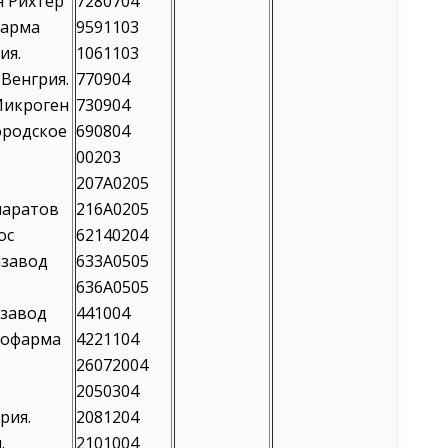
н Рихтер
7280704
Фарма
9591103
ия.
1061103
,Венгрия.
770904
Микроген
730904
родское
690804
00203
207А0205
паратов
216А0205
ос
62140204
мзавод
633А0505
636А0505
завод
441004
Софарма
4221104
26072004
2050304
рия.
2081204
.
2101004