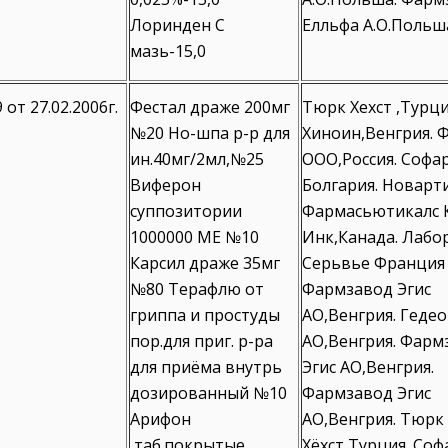
Лоринден С
Елльфа А.О.Польш
мазь-15,0
 от 27.02.2006г.
Фестал драже 200мг
Тюрк Хехст ,Турци
№20 Но-шпа р-р для
Хиноин,Венгрия. 
ин.40мг/2мл,№25
ООО,Россия. Софа
Виферон
Болгария. Новарт
суппозитории
Фармасьютикалс 
1000000 МЕ №10
Инк,Канада. Лабо
Карсил драже 35мг
Серьвье Франция
№80 Терафлю от
Фармзавод Эгис
гриппа и простуды
АО,Венгрия. Геде
пор.для приг. р-ра
АО,Венгрия. Фарм
для приёма внутрь
Эгис АО,Венгрия.
дозированный №10
Фармзавод Эгис
Арифон
АО,Венгрия. Тюрк
,таб.покрытые
Хёхст,Турция. Со