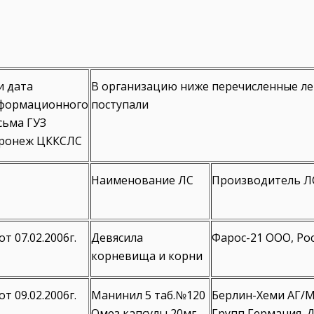
и дата
В организацию ниже перечисленные ле
формационного
поступали
сьма ГУЗ
ронеж ЦККСЛС
Наименование ЛС
Производитель Л
от 07.02.2006г.
Девясила
Фарос-21 ООО, Ро
корневища и корни
от 09.02.2006г.
Манинил 5 таб.№120
Берлин-Хеми АГ/
Омез капсулы 20мг
Групп Германия. Д