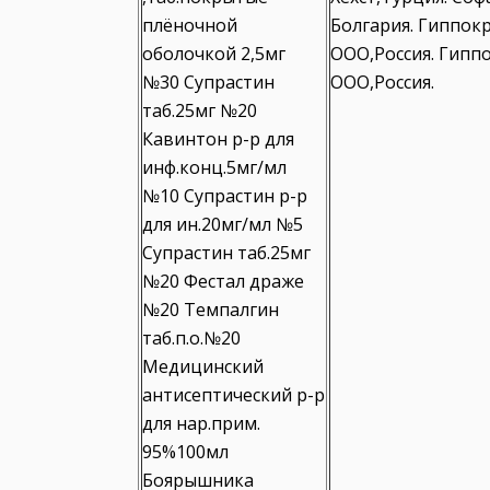
плёночной
Болгария. Гиппок
оболочкой 2,5мг
ООО,Россия. Гипп
№30 Супрастин
ООО,Россия.
таб.25мг №20
Кавинтон р-р для
инф.конц.5мг/мл
№10 Супрастин р-р
для ин.20мг/мл №5
Супрастин таб.25мг
№20 Фестал драже
№20 Темпалгин
таб.п.о.№20
Медицинский
антисептический р-р
для нар.прим.
95%100мл
Боярышника