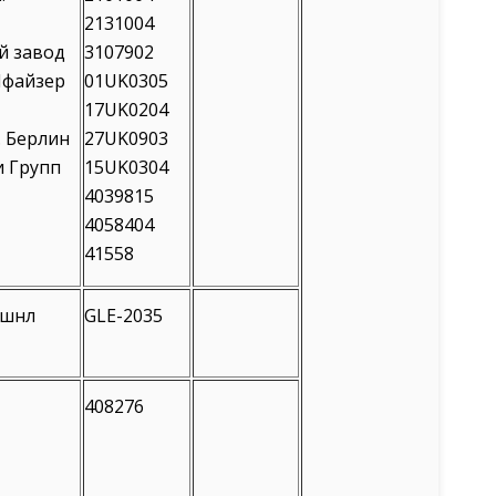
2131004
й завод
3107902
Пфайзер
01UK0305
17UK0204
 Берлин
27UK0903
и Групп
15UK0304
4039815
4058404
41558
йшнл
GLE-2035
408276