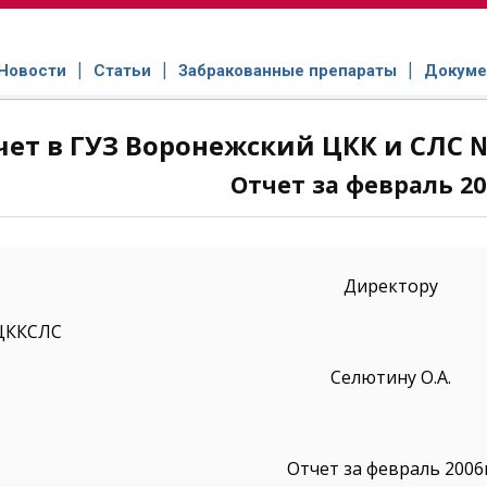
Новости
Статьи
Забракованные препараты
Докуме
чет в ГУЗ Воронежский ЦКК и СЛC №
Отчет за февраль 20
Директору
ЦККСЛС
Селютину О.А.
Отчет за февраль 2006г