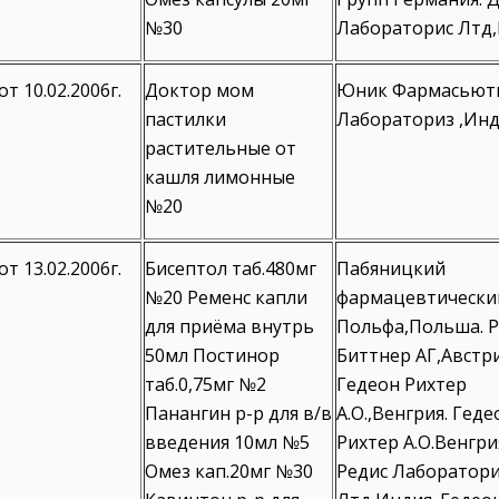
№30
Лабораторис Лтд,
от 10.02.2006г.
Доктор мом
Юник Фармасьют
пастилки
Лабораториз ,Инд
растительные от
кашля лимонные
№20
от 13.02.2006г.
Бисептол таб.480мг
Пабяницкий
№20 Ременс капли
фармацевтически
для приёма внутрь
Польфа,Польша. 
50мл Постинор
Биттнер АГ,Австри
таб.0,75мг №2
Гедеон Рихтер
Панангин р-р для в/в
А.О.,Венгрия. Геде
введения 10мл №5
Рихтер А.О.Венгри
Омез кап.20мг №30
Редис Лаборатор