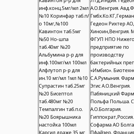
Кавинтон р-р для
Лтд,Индия. Гедео
инф.конц.5мг/мл 2мл
А.О.Венгрия. Авд.
№10 Коринфар таб.п/
Гмбх.Ко.КГ,Герман
о 10мг,№100
Гедеон Рихтер АО
Кавинтон таб.5мг
Хиноин,Венгрия. 
№50 Но-шпа
ФГУП НПО Нижего
таб.40мг №20
предприятие по
Альбумина р-р для
производству
инф.100мг/мл 100мл
бактерийных пре
Алфлутоп р-р для
«Имбио». Биотехн
ин.10 мг/мл 1мл №10
С.А.Румыния. Фар
Супрастин таб.25мг
Эгис А.О.Венгрия.
№20 Бисептол
Пабяницкий Фарм
таб.480мг №20
Польфа Польша. 
Темпалгин таб.п.о.
А.О.Болгария.
№20 Боярышника
Гиппократ,Россия.
настойка 100мл
Софарма АО Болга
Карсил драже 35 мг
Пфайзер, Франция