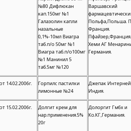
№80 Дифлюкан
Варшавский
кап.150мг №1
фармацевтически
Галазолин капли
Польфа,Польша. 
назальные
Франция.
0,1%-10мл Виагра
Пфайзер,Франция.
таб.п/о 50мг №1
Хеми АГ Менарин
Виагра таб.п/о100мг
Германия.
№1 Манинил 5
таб.5мг №120
от 14.02.2006г.
Горпилс пастилки
Джепак Интерне
лимонные №24
Индия.
от 15.02.2006г.
Долгит крем для
Долоргит Гмбх и
нар.применения.5%
Ко.КГ,Германия.
20г