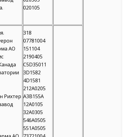
а.
020105
я.
318
Ферон
07781004
рма АО
151104
ис
2190405
Канада
С5D35011
ратории
3D1582
4D1581
212А0205
он Рихтер
А3В155А
завод
12А0105
32А0305
546А0505
551А0505
фарма АО
73721004