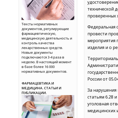
удостоверение
технической д
проверенных х
Тексты нормативных
Федеральная с
документов, регулирующие
провести пров
фармацевтическую,
медицинскую деятельность и
мероприятия 
контроль качества
изделия и о 
лекарственных средств.
Новые документы
подключаются 3-4 раза в
Территориаль
неделю. В настоящий момент
Администрати
в базе более 16 000
нормативных документов.
государствен
России от 05.0
ФАРМАЦЕВТИКА И
МЕДИЦИНА. СТАТЬИ И
За нарушения
ПУБЛИКАЦИИ.
статьям 6.28 
уголовная от
медицинских и