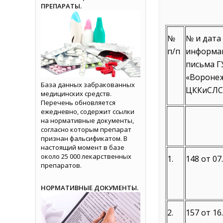
ПРЕПАРАТЫ.
№
№ и дата
п/п
информа
письма Г
«Вороне
База данных забракованных
ЦККиСЛС
медицинских средств.
Перечень обновляется
ежедневно, содержит ссылки
на нормативные документы,
согласно которым препарат
признан фальсификатом. В
настоящий момент в базе
около 25 000 лекарственных
1.
148 от 07.
препаратов.
НОРМАТИВНЫЕ ДОКУМЕНТЫ.
2.
157 от 16.