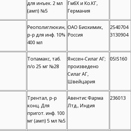
для инъек. 2 мл
ГмбХ и Ко.КГ,
(амп) №5
Германия
Реополиглюкин,
ОАО Биохимик,
2540704
р-р для инф. 10%
Россия
3130904
400 мл
Топамакс, таб.
Янссен-Силаг АГ;
05IS160
п/о 25 мг №28
произведено
Силаг АГ,
Швейцария
Трентал, р-р
Авентис Фарма
236013
конц. Для
Лтд., Индия
пригот. инф. 100
мг (амп) 5 мл №5