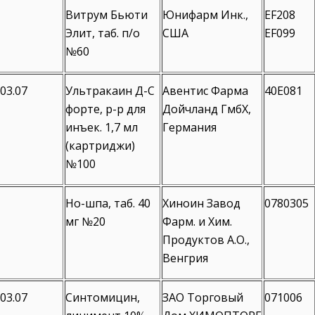
Витрум Бьюти
Юнифарм Инк.,
EF208
Элит, таб. п/о
США
EF099
№60
.03.07
Ультракаин Д-С
Авентис Фарма
40Е081
форте, р-р для
Дойчланд ГмбХ,
инъек. 1,7 мл
Германия
(картриджи)
№100
Но-шпа, таб. 40
Хиноин Завод
0780305
мг №20
Фарм. и Хим.
Продуктов А.О.,
Венгрия
.03.07
Синтомицин,
ЗАО Торговый
071006