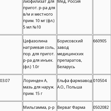
лиофилизат для
Мед, Россия
пригот. р-ра для
в/м и местного
прим. 10 мг (фл.)
5 мл №10
Цефазолина
Борисовский
660905
натриевая соль,
завод
пор. для пригот.
медицинских
р-ра для инъек.
препаратов,
(фл.) 1.0г
Беларусь
.03.07
Лоринден А,
Ельфа фармзавод
010504
мазь для наруж.
А.О., Польша
прим. 15 г
Мильгамма, р-р
Верваг Фарма
0502082