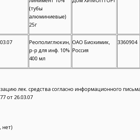
линимент 10%
Дом ХИМОПТОРГ
(тубы
алюминиевые)
25г
.03.07
Реополиглюкин,
ОАО Биохимик,
3360904
р-р для инф. 10%
Россия
400 мл
зацию лек. средства согласно информационного письма
77 от 26.03.07
, нет)