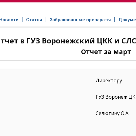
Новости
Статьи
Забракованные препараты
Докуме
тчет в ГУЗ Воронежский ЦКК и СЛC 
Отчет за март
Директору
ГУЗ Воронеж Ц
Селютину О.А.