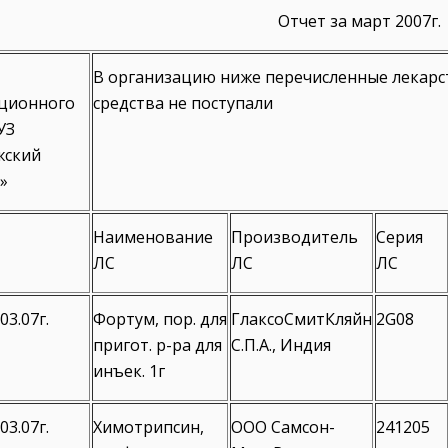
Отчет за март 2007г.
В организацию ниже перечисленные лекар
ционного
средства не поступали
УЗ
жский
»
Наименование
Производитель
Серия
ЛС
ЛС
ЛС
03.07г.
Фортум, пор. для
ГлаксоСмитКляйн
2G08
пригот. р-ра для
С.П.А., Индия
инъек. 1г
03.07г.
Химотрипсин,
ООО Самсон-
241205