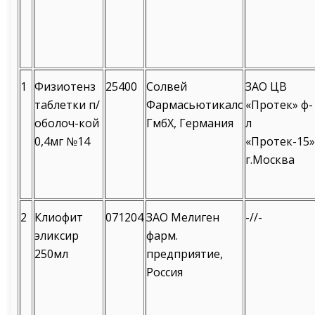
1
Физиотенз
25400
Солвей
ЗАО ЦВ
таблетки п/
Фармасьютикалс
«Протек» ф-
оболоч-кой
ГмбХ, Германия
л
0,4мг №14
«Протек-15»
г.Москва
2
Клиофит
071204
ЗАО Мелиген
-//-
эликсир
фарм.
250мл
предприятие,
Россия