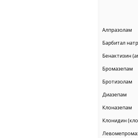
Алпразолам
Барбитал нат
Бенактизин (а
Бромазепам
Бротизолам
Диазепам
Клоназепам
Клонидин (кл
Левомепрома