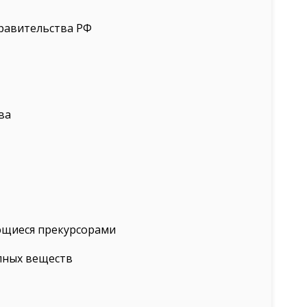
равительства РФ
ва
ющиеся прекурсорами
пных веществ