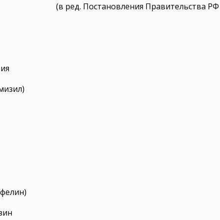
(в ред. Постановления Правительства РФ о
рия
мизил)
офелин)
зин