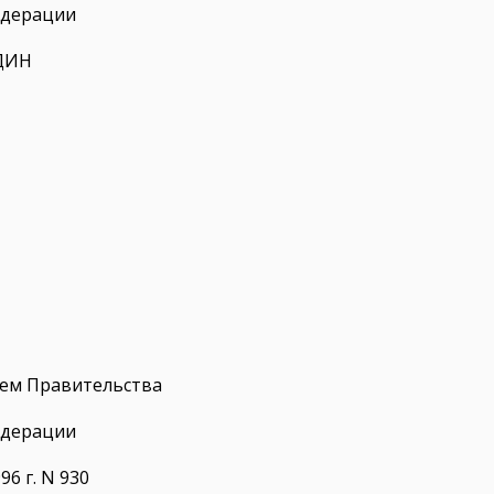
едерации
ДИН
ем Правительства
едерации
96 г. N 930