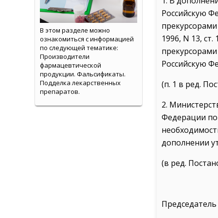
1. В дополнен
Российскую Ф
прекурсорами 
В этом разделе можно
1996, N 13, с
ознакомиться с информацией
по следующей тематике:
прекурсорами 
Производители
Российскую Ф
фармацевтической
продукции. Фальсификаты.
Подделка лекарственных
(п. 1 в ред. П
препаратов.
2. Министерст
Федерации по
необходимост
дополнении у
(в ред. Поста
Председатель